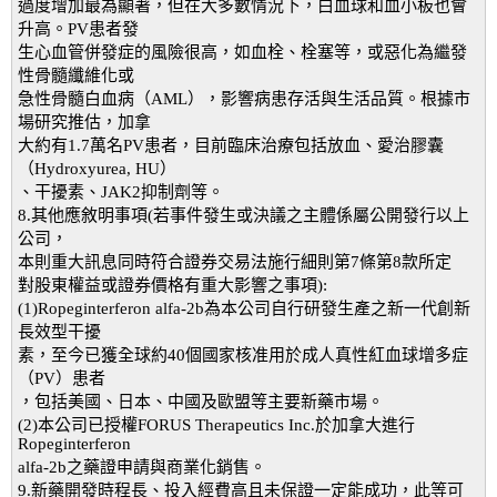
過度增加最為顯著，但在大多數情況下，白血球和血小板也會
升高。PV患者發
生心血管併發症的風險很高，如血栓、栓塞等，或惡化為繼發
性骨髓纖維化或
急性骨髓白血病（AML），影響病患存活與生活品質。根據市
場研究推估，加拿
大約有1.7萬名PV患者，目前臨床治療包括放血、愛治膠囊
（Hydroxyurea, HU）
、干擾素、JAK2抑制劑等。
8.其他應敘明事項(若事件發生或決議之主體係屬公開發行以上
公司，
本則重大訊息同時符合證券交易法施行細則第7條第8款所定
對股東權益或證券價格有重大影響之事項):
(1)Ropeginterferon alfa-2b為本公司自行研發生產之新一代創新
長效型干擾
素，至今已獲全球約40個國家核准用於成人真性紅血球增多症
（PV）患者
，包括美國、日本、中國及歐盟等主要新藥市場。
(2)本公司已授權FORUS Therapeutics Inc.於加拿大進行
Ropeginterferon
alfa-2b之藥證申請與商業化銷售。
9.新藥開發時程長、投入經費高且未保證一定能成功，此等可