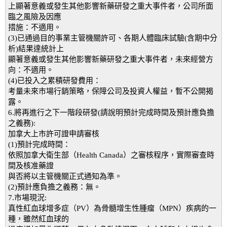
上顯著意義或發生其他影響新藥研發之重大事件者，公司所面
臨之風險及因應
措施：不適用。
(3)已通過目的事業主管機關許可、各期人體臨床試驗(含期中分
析)結果達統計上
顯著意義或發生其他影響新藥研發之重大事件者，未來經營方
向：不適用。
(4)已投入之累積研發費用：
考量未來市場行銷策略，保障公司及投資人權益，暫不公開揭
露。
6.將再進行之下一階段研發(請說明預計完成時間及預計應負擔
之義務):
加拿大上市許可證申請審核
(1)預計完成時間：
依照加拿大衛生部（Health Canada）之審核程序，實際審查時
間及核准藥證
與否將以主管機關正式通知為準。
(2)預計應負擔之義務：無。
7.市場現況:
真性紅血球增多症（PV）為骨髓增生性腫瘤（MPN）疾病的一
種，雖然紅血球的