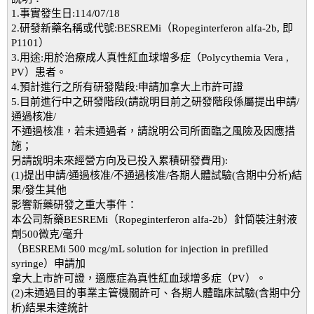
1.事實發生日:114/07/18
2.研發新藥名稱或代號:BESREMi（Ropeginterferon alfa-2b, 即
P1101）
3.用途:用於治療成人真性紅血球增多症（Polycythemia Vera ,
PV）患者。
4.預計進行之所有研發階段:申請加拿大上市許可證
5.目前進行中之研發階段(請說明目前之研發階段係屬提出申請/
通過核准/
不通過核准，若未通過者，請說明公司所面臨之風險及因應措
施；
另請說明未來經營方向及已投入累積研發費用):
(1)提出申請/通過核准/不通過核准/各期人體試驗(含期中分析)結
果/發生其他
影響新藥研發之重大事件：
本公司新藥BESREMi（Ropeginterferon alfa-2b）針筒裝注射液
劑500微克/毫升
（BESREMi 500 mcg/mL solution for injection in prefilled
syringe）申請加
拿大上市許可證，適應症為真性紅血球增多症（PV）。
(2)未通過目的事業主管機關許可、各期人體臨床試驗(含期中分
析)結果未達統計