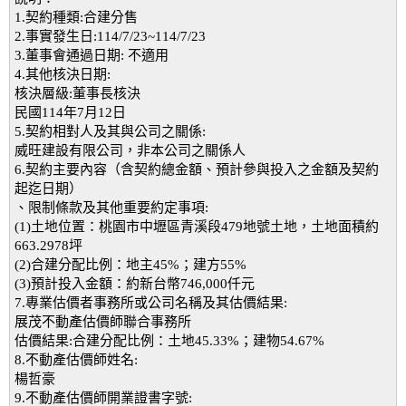
1.契約種類:合建分售
2.事實發生日:114/7/23~114/7/23
3.董事會通過日期: 不適用
4.其他核決日期:
核決層級:董事長核決
民國114年7月12日
5.契約相對人及其與公司之關係:
威旺建設有限公司，非本公司之關係人
6.契約主要內容（含契約總金額、預計參與投入之金額及契約
起迄日期）
、限制條款及其他重要約定事項:
(1)土地位置：桃園市中壢區青溪段479地號土地，土地面積約
663.2978坪
(2)合建分配比例：地主45%；建方55%
(3)預計投入金額：約新台幣746,000仟元
7.專業估價者事務所或公司名稱及其估價結果:
展茂不動產估價師聯合事務所
估價結果:合建分配比例：土地45.33%；建物54.67%
8.不動產估價師姓名:
楊哲豪
9.不動產估價師開業證書字號: