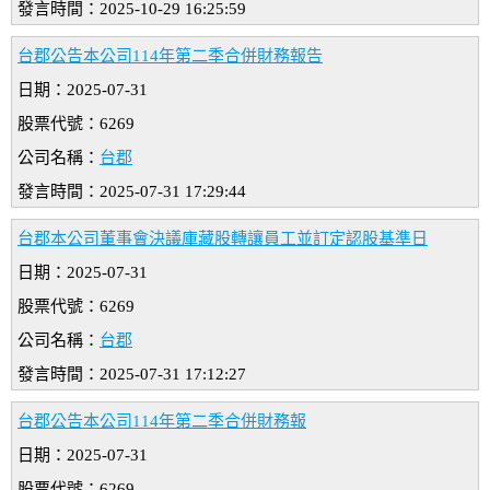
發言時間：2025-10-29 16:25:59
台郡公告本公司114年第二季合併財務報告
日期：2025-07-31
股票代號：6269
公司名稱：
台郡
發言時間：2025-07-31 17:29:44
台郡本公司董事會決議庫藏股轉讓員工並訂定認股基準日
日期：2025-07-31
股票代號：6269
公司名稱：
台郡
發言時間：2025-07-31 17:12:27
台郡公告本公司114年第二季合併財務報
日期：2025-07-31
股票代號：6269