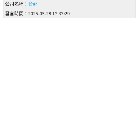
公司名稱：
台郡
發言時間：2025-05-28 17:37:29