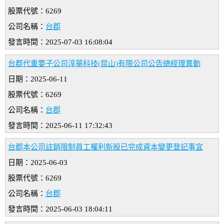
股票代號：6269
公司名稱：
台郡
發言時間：2025-07-03 16:08:04
台郡代重要子公司淳華科技(昆山)有限公司公告總經理異動
日期：2025-06-11
股票代號：6269
公司名稱：
台郡
發言時間：2025-06-11 17:32:43
台郡本公司註銷限制員工權利新股已完成資本變更登記事宜
日期：2025-06-03
股票代號：6269
公司名稱：
台郡
發言時間：2025-06-03 18:04:11