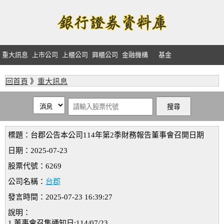
重大訊息
上市公司
上櫃公司
興櫃公司
金融機構
基金
回首頁
》
重大訊息
標題：台郡公告本公司114年第2季財務報告董事會召開日期
日期：2025-07-23
股票代號：6269
公司名稱：
台郡
發言時間：2025-07-23 16:39:27
說明：
1.董事會召集通知日:114/07/23