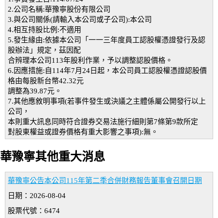
2.公司名稱:華豫寧股份有限公司
3.與公司關係(請輸入本公司或子公司):本公司
4.相互持股比例:不適用
5.發生緣由:依據本公司「一一三年度員工認股權憑證發行及認
股辦法」規定，茲因配
合辨理本公司113年股利作業，予以調整認股價格。
6.因應措施:自114年7月24日起，本公司員工認股權憑證認股價
格由每股新台幣42.32元
調整為39.87元。
7.其他應敘明事項(若事件發生或決議之主體係屬公開發行以上
公司，
本則重大訊息同時符合證券交易法施行細則第7條第9款所定
對股東權益或證券價格有重大影響之事項):無。
華豫寧其他重大消息
華豫寧公告本公司115年第二季合併財務報告董事會召開日期
日期：2026-08-04
股票代號：6474