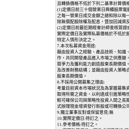
且轉換價格不低於下列二基準計算價
(1)定價日前三十個營業日興櫃股票
之每一營業日成交金額之總和除以每
除無償配股除權及配息，暨加回減資
(2)定價日前最近期經會計師查核簽
實際定價日及實際私募價格於不低於
特定人情形決定之。
7.本次私募資金用途:
藉由投資人之經驗、產品技術、知識
作，共同開發產品進入市場之供應鏈
競爭力及獲利能力創造股東長期價值
及改善財務結構；並藉由投資人策略
股東長期價值。
8.不採用公開募集之理由:
考量目前資本市場狀況及為掌握募集
取得所需之資金，以利達成引進策略
較可確保公司與策略性投資人間之長
式辦理現金增資發行新股或可轉換公
9.獨立董事反對或保留意見:無
10.實際定價日:待訂之。
11.參考價格:待訂之。