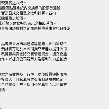
格較高者之八成。
電腦議價點選系統內交換標的股票普通股
一營業日成交股數之總和計算，並扣
反除權後之股價。
證或核閱之財務報告顯示之每股淨值。
股東會決議成數之範圍內授權董事會視日後洽
、品牌聲譽及市場通路等優勢，經由策略合
，預計將有助於本公司擴充產能並提升公司
。私募募集資金將充實營運資金、擴充產能
合作，以提升公司競爭力及獲利能力並創造
資本之時效性及可行性，以便於最短期限內
性投資人，且私募股票有限制轉讓的規定，
期合作關係，故不採用公開募集而以私募方
司債。