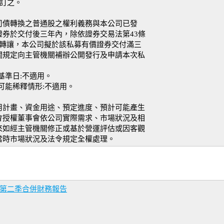
待訂之。
司債轉換之普通股之權利義務與本公司已發
券於交付後三年內，除依證券交易法第43條
得轉讓，本公司擬於該私募有價證券交付滿三
關規定向主管機關補辦公開發行及申請本次私
基準日:不適用。
可能稀釋情形:不適用。
用計畫、資金用途、預定進度、預計可能產生
會授權董事會依公司實際需求、市場狀況及相
來如經主管機關修正或基於營運評估或因客觀
當時市場狀況及法令規定全權處理。
年第二季合併財務報告