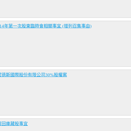
4年第一次股東臨時會相關事宜 (增列召集事由)
德斯國際股份有限公司30%股權案
買回庫藏股事宜