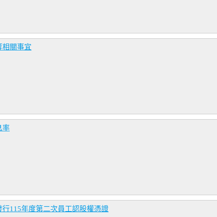
等相關事宜
息率
行115年度第二次員工認股權憑證