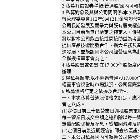
2.私募有價證券種類:普通股/國內可
3.私募對象及其與公司間關係:本次私
督管理委員會112年9月12日金管證發字
公司長期發展及競爭力與既有股東權
本公司目前尚無已洽定之特定人，惟
將以對本公司能直接或間接助益為考
提供產品技術開發合作、擴大業務及
運發展，並能認同本公司經營理念為
全權授權董事會為之。
4.私募股數或張數:在17,000仟
辦理。
5.得私募額度:以不超過普通股17,0
權董事會視當時市場狀況、公司實際
6.私募價格訂定之依據及合理性:
一、本次私募普通股價格之訂定，應
者之八成。
(1)定價日前三十個營業日興櫃股票
每一營業日成交金額之總和除以每一
無償配股除權及配息，暨加回減資反
(2)定價日前最近期經會計師查核簽
二、本公司私募國內可轉換公司債發