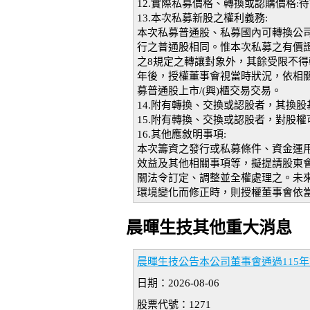
12.實際私募價格、轉換或認購價格:
13.本次私募新股之權利義務:
本次私募普通股、私募國內可轉換公
行之普通股相同。惟本次私募之有價證
之8規定之轉讓對象外，其餘受限不
年後，授權董事會視當時狀況，依相
募普通股上市/(興)櫃交易交易。
14.附有轉換、交換或認股者，其換股
15.附有轉換、交換或認股者，對股權
16.其他應敘明事項:
本次籌資之發行或私募條件、資金運
效益及其他相關事項等，擬提請股東
關法令訂定、調整並全權處理之。未
環境變化而修正時，則授權董事會依
晨暉生技其他重大消息
晨暉生技公告本公司董事會通過115
日期：2026-08-06
股票代號：1271