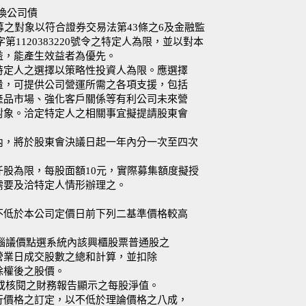
轉換公司債
募之對象以符合證券交易法第43條之6及金融監
第1120383220號令之特定人為限，並以對本
益，能產生效益者為優先。
特定人之選擇以策略性投資人為限。應選擇
量，可提供公司營運所需之各項支援，包括
產品市場、強化客戶關係等有利公司未來營
對象。洽定特定人之相關事宜擬提請股東會
股額度內，將於股東會決議日起一年內分一次至四次
00仟股為限，每股面額10元，實際募集額度擬授
需要及洽特定人情形辦理之。
不低於本公司定價日前下列二基準價格較高
電腦議價點選系統內該興櫃股票普通股之
營業日成交股數之總和計算，並扣除
除權後之股價。
證或核閱之財務報告顯示之每股淨值。
行價格之訂定，以不低於理論價格之八成，