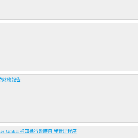
季財務報告
ies GmbH 通知進行暫時自 我管理程序