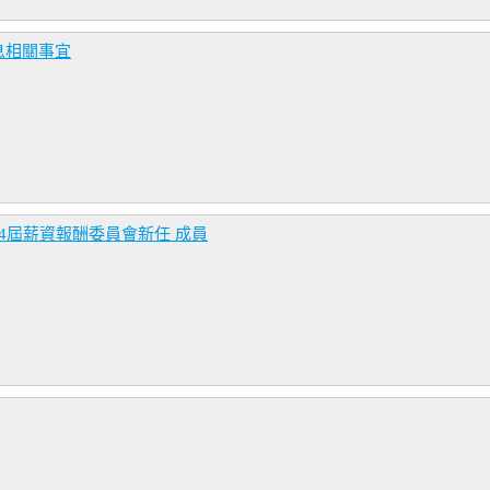
息相關事宜
4屆薪資報酬委員會新任 成員