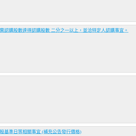
放棄認購股數達得認購股數 二分之一以上，並洽特定人認購事宜。
股基準日等相關事宜 (補充公告發行價格)