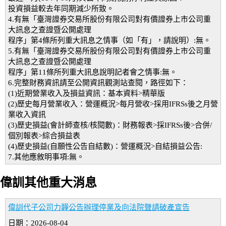
投資損益較去年同期減少所致。
4.有無「臺灣證券交易所股份有限公司對有價證券上市公司重
大訊息之查證暨公開處理
程序」第4條所列重大訊息之情事（如「有」，請說明）:無。
5.有無「臺灣證券交易所股份有限公司對有價證券上市公司重
大訊息之查證暨公開處理
程序」第11條所列重大訊息說明記者會之情事:無。
6.完整財務資訊請至公開資訊觀測站查閱，路徑如下：
(1)近期營業收入及損益資訊：基本資料>精華版
(2)歷史每月營業收入：營運概況>每月營收>採用IFRSs後之月營
業收入資訊
(3)歷史損益(會計師查核/核閱數)：財務報表>採IFRSs後>合併/
個別報表>綜合損益表
(4)歷史損益(自願性公告自結數)：營運概況>自結損益公告:
7.其他應敘明事項:無。
偉訓其他重大消息
偉訓代子公司力韡公告辦理停業及向法院聲請破產宣告
日期：2026-08-04