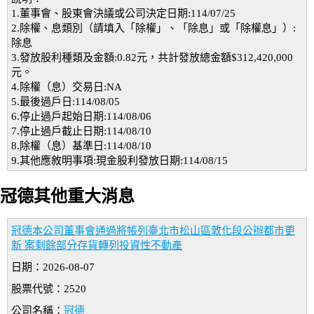
1.董事會、股東會決議或公司決定日期:114/07/25
2.除權、息類別（請填入「除權」、「除息」或「除權息」）:
除息
3.發放股利種類及金額:0.82元，共計發放總金額$312,420,000
元。
4.除權（息）交易日:NA
5.最後過戶日:114/08/05
6.停止過戶起始日期:114/08/06
7.停止過戶截止日期:114/08/10
8.除權（息）基準日:114/08/10
9.其他應敘明事項:現金股利發放日期:114/08/15
冠德其他重大消息
冠德本公司董事會通過將帳列臺北市松山區敦化段公辦都市更
新 案剩餘部分存貨轉列投資性不動產
日期：2026-08-07
股票代號：2520
公司名稱：
冠德