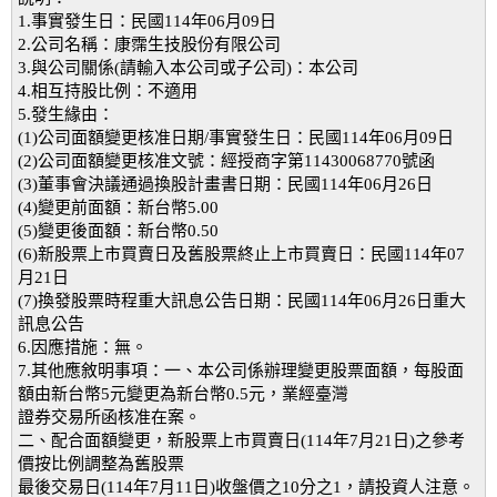
1.事實發生日：民國114年06月09日
2.公司名稱：康霈生技股份有限公司
3.與公司關係(請輸入本公司或子公司)：本公司
4.相互持股比例：不適用
5.發生緣由：
(1)公司面額變更核准日期/事實發生日：民國114年06月09日
(2)公司面額變更核准文號：經授商字第11430068770號函
(3)董事會決議通過換股計畫書日期：民國114年06月26日
(4)變更前面額：新台幣5.00
(5)變更後面額：新台幣0.50
(6)新股票上市買賣日及舊股票終止上市買賣日：民國114年07
月21日
(7)換發股票時程重大訊息公告日期：民國114年06月26日重大
訊息公告
6.因應措施：無。
7.其他應敘明事項：一、本公司係辦理變更股票面額，每股面
額由新台幣5元變更為新台幣0.5元，業經臺灣
證券交易所函核准在案。
二、配合面額變更，新股票上市買賣日(114年7月21日)之參考
價按比例調整為舊股票
最後交易日(114年7月11日)收盤價之10分之1，請投資人注意。