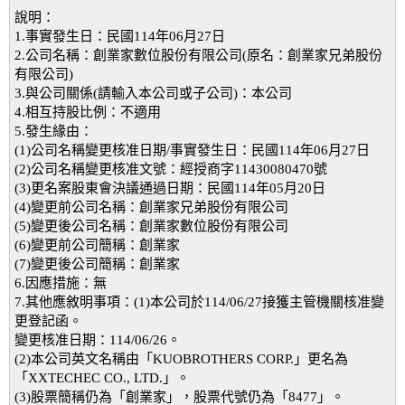
說明：
1.事實發生日：民國114年06月27日
2.公司名稱：創業家數位股份有限公司(原名：創業家兄弟股份
有限公司)
3.與公司關係(請輸入本公司或子公司)：本公司
4.相互持股比例：不適用
5.發生緣由：
(1)公司名稱變更核准日期/事實發生日：民國114年06月27日
(2)公司名稱變更核准文號：經授商字11430080470號
(3)更名案股東會決議通過日期：民國114年05月20日
(4)變更前公司名稱：創業家兄弟股份有限公司
(5)變更後公司名稱：創業家數位股份有限公司
(6)變更前公司簡稱：創業家
(7)變更後公司簡稱：創業家
6.因應措施：無
7.其他應敘明事項：(1)本公司於114/06/27接獲主管機關核准變
更登記函。
變更核准日期：114/06/26。
(2)本公司英文名稱由「KUOBROTHERS CORP.」更名為
「XXTECHEC CO., LTD.」。
(3)股票簡稱仍為「創業家」，股票代號仍為「8477」。