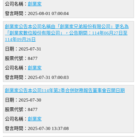
公司名稱：
創業家
發言時間：2025-08-01 07:00:04
創業家公告本公司名稱由「創業家兄弟股份有限公司」更名為
「創業家數位股份有限公司」，公告期間：114年06月27日至
114年09月26日
日期：2025-07-31
股票代號：8477
公司名稱：
創業家
發言時間：2025-07-31 07:00:03
創業家公告本公司114年第2季合併財務報告董事會召開日期
日期：2025-07-30
股票代號：8477
公司名稱：
創業家
發言時間：2025-07-30 13:37:08