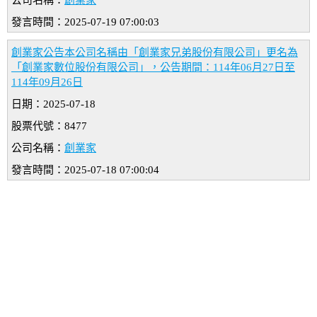
公司名稱：
創業家
發言時間：2025-07-19 07:00:03
創業家公告本公司名稱由「創業家兄弟股份有限公司」更名為
「創業家數位股份有限公司」，公告期間：114年06月27日至
114年09月26日
日期：2025-07-18
股票代號：8477
公司名稱：
創業家
發言時間：2025-07-18 07:00:04