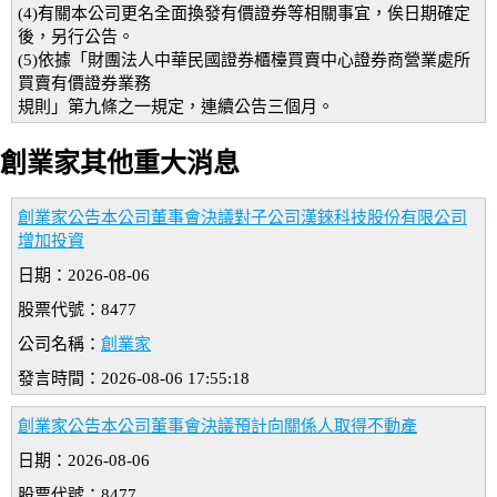
(4)有關本公司更名全面換發有價證券等相關事宜，俟日期確定
後，另行公告。
(5)依據「財團法人中華民國證券櫃檯買賣中心證券商營業處所
買賣有價證券業務
規則」第九條之一規定，連續公告三個月。
創業家其他重大消息
創業家公告本公司董事會決議對子公司漢錸科技股份有限公司
增加投資
日期：2026-08-06
股票代號：8477
公司名稱：
創業家
發言時間：2026-08-06 17:55:18
創業家公告本公司董事會決議預計向關係人取得不動產
日期：2026-08-06
股票代號：8477