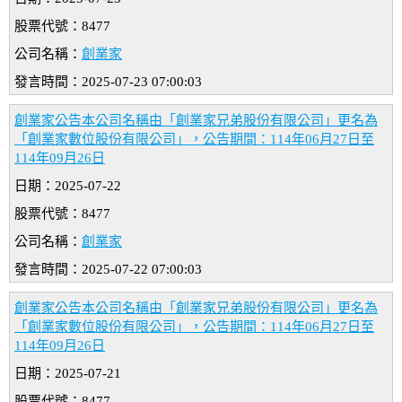
股票代號：8477
公司名稱：
創業家
發言時間：2025-07-23 07:00:03
創業家公告本公司名稱由「創業家兄弟股份有限公司」更名為
「創業家數位股份有限公司」，公告期間：114年06月27日至
114年09月26日
日期：2025-07-22
股票代號：8477
公司名稱：
創業家
發言時間：2025-07-22 07:00:03
創業家公告本公司名稱由「創業家兄弟股份有限公司」更名為
「創業家數位股份有限公司」，公告期間：114年06月27日至
114年09月26日
日期：2025-07-21
股票代號：8477