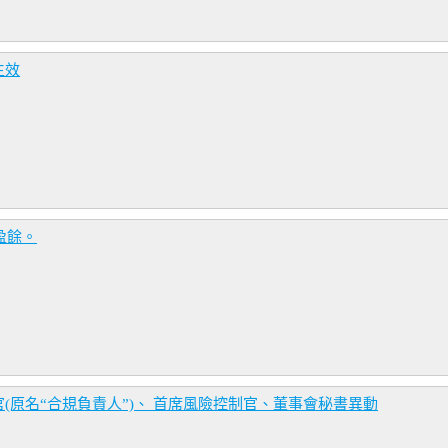
生效
盈餘。
(原名“合規負責人”)、 首席風險控制官、董事會秘書異動