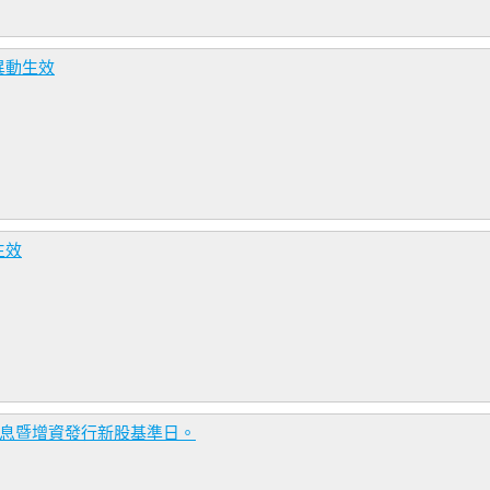
異動生效
生效
除息暨增資發行新股基準日。