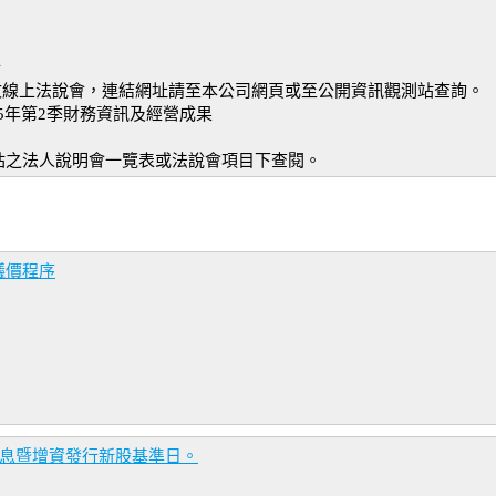
分
文線上法說會，連結網址請至本公司網頁或至公開資訊觀測站查詢。
25年第2季財務資訊及經營成果
站之法人說明會一覽表或法說會項目下查閱。
議價程序
除息暨增資發行新股基準日。