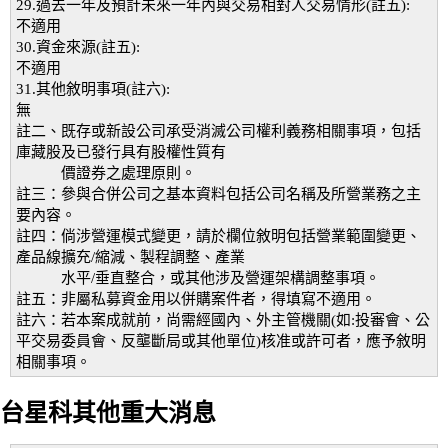
29.過去一年及預計未來一年內與交易相對人交易情形(註五):
不適用
30.資金來源(註五):
不適用
31.其他敘明事項(註六):
無
註二、既存或新設公司承受消滅公司權利義務相關事項，包括
庫藏股及已發行具有股權性質有
價證券之處理原則。
註三：參與合併公司之基本資料包括公司名稱及所營業務之主
要內容。
註四：倘涉營運模式變更，請於欄位敘明包括營業範圍變更、
產品線擴充/縮減、製程調整、產業
水平/垂直整合，或其他涉及營運架構調整事項。
註五：非屬私募資金用以併購案件者，得填寫不適用。
註六：若本案成就前，尚需經國內、外主管機關(如:投審會、公
平交易委員會、反壟斷局或其他單位)核准或許可者，應予敘明
相關事項。
台星科其他重大消息