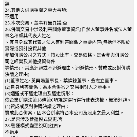
無
24.其他與併購相關之重大事項:
不適用
25.本次交易，董事有無異議:否
26.併購交易中涉及利害關係董事資訊(自然人董事姓名或法人董
事名稱暨其代表人姓名
、其自身或其代表之法人有利害關係之重要內容(包括但不限於
實際或預計投資其他
參加併購公司之方式、持股比率、交易價格、是否參與併購公
司之經營及其他投資條件
等情形)、其應迴避或不迴避理由、迴避情形、贊成或反對併購
決議之理由):
(1)董事姓名: 黃興陽董事長、葉燦鍊董事、翁志立董事。
(2)自身利害關係：為本合併案之交易相對人之董事。
(3)迴避或不迴避理由及迴避情形：
依企業併購法第18條第6項規定得行得行使表決權，無須迴避。
(4)贊成或反對併購決議之理由：
贊成此合併案，因本合併案符合本公司及股東之最大利益。
27.是否涉及營運模式變更:否
28.營運模式變更說明(註四):
不適用