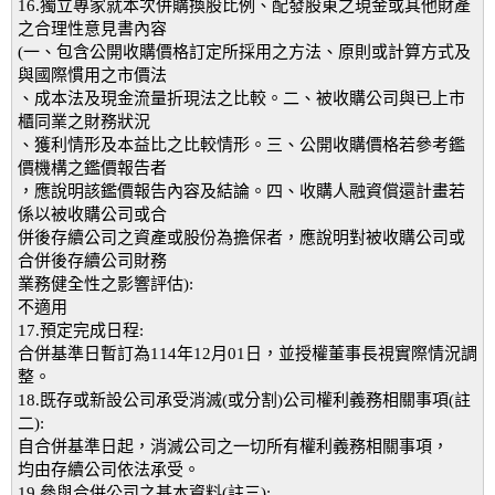
16.獨立專家就本次併購換股比例、配發股東之現金或其他財產
之合理性意見書內容
(一、包含公開收購價格訂定所採用之方法、原則或計算方式及
與國際慣用之市價法
、成本法及現金流量折現法之比較。二、被收購公司與已上市
櫃同業之財務狀況
、獲利情形及本益比之比較情形。三、公開收購價格若參考鑑
價機構之鑑價報告者
，應說明該鑑價報告內容及結論。四、收購人融資償還計畫若
係以被收購公司或合
併後存續公司之資產或股份為擔保者，應說明對被收購公司或
合併後存續公司財務
業務健全性之影響評估):
不適用
17.預定完成日程:
合併基準日暫訂為114年12月01日，並授權董事長視實際情況調
整。
18.既存或新設公司承受消滅(或分割)公司權利義務相關事項(註
二):
自合併基準日起，消滅公司之一切所有權利義務相關事項，
均由存續公司依法承受。
19.參與合併公司之基本資料(註三):