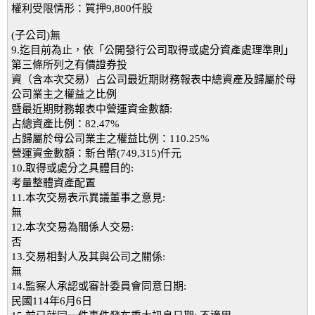
權利受限情形：質押9,800仟股
(子公司)無
9.迄目前為止，依「公開發行公司取得或處分資產處理準則」
第三條所列之有價證券投
資（含本次交易）占公司最近期財務報表中總資產及歸屬於母
公司業主之權益之比例
暨最近期財務報表中營運資金數額:
占總資產比例：82.47%
占歸屬於母公司業主之權益比例：110.25%
營運資金數額：新台幣(749,315)仟元
10.取得或處分之具體目的:
考量整體資產配置
11.本次交易表示異議董事之意見:
無
12.本次交易為關係人交易:
否
13.交易相對人及其與公司之關係:
無
14.監察人承認或審計委員會同意日期:
民國114年6月6日