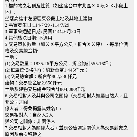
1.標的物之名稱及性質（如坐落台中市北區ＸＸ段ＸＸ小段土
地）:
坐落高雄市左營區菜公段土地及其地上建物
2.事實發生日:114/7/29~114/7/29
3.董事會通過日期: 民國114年6月20日
4.其他核決日期: 不適用
5.交易單位數量（如ＸＸ平方公尺，折合ＸＸ坪）、每單位價
格及交易總金額:
土地：
(1)交易數量：1835.26平方公尺，折合約計555.16坪；
(2)每單位價格(坪)：約新台幣1,445仟元；
(3)交易總金額：新台幣802,230仟元
建物：交易總金額2,650仟元
土地及建物交易總金額合計804,880仟元
6.交易相對人及其與公司之關係（交易相對人如屬自然人，且
非公司之關
係人者，得免揭露其姓名）:
交易相對人：自然人2人
與公司之關係：非關係人
7.交易相對人為關係人者，並應公告選定關係人為交易對象之
原因及前次移轉之