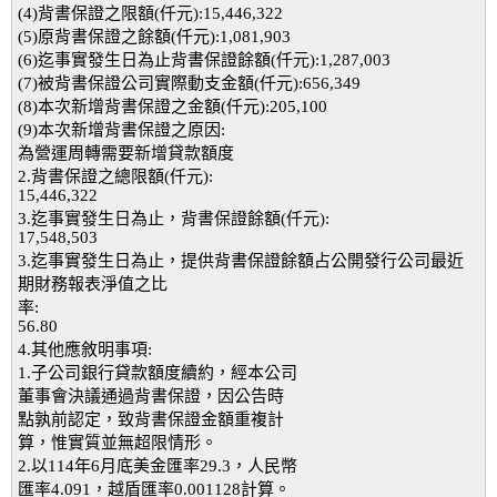
(4)背書保證之限額(仟元):15,446,322
(5)原背書保證之餘額(仟元):1,081,903
(6)迄事實發生日為止背書保證餘額(仟元):1,287,003
(7)被背書保證公司實際動支金額(仟元):656,349
(8)本次新增背書保證之金額(仟元):205,100
(9)本次新增背書保證之原因:
為營運周轉需要新增貸款額度
2.背書保證之總限額(仟元):
15,446,322
3.迄事實發生日為止，背書保證餘額(仟元):
17,548,503
3.迄事實發生日為止，提供背書保證餘額占公開發行公司最近
期財務報表淨值之比
率:
56.80
4.其他應敘明事項:
1.子公司銀行貸款額度續約，經本公司
董事會決議通過背書保證，因公告時
點孰前認定，致背書保證金額重複計
算，惟實質並無超限情形。
2.以114年6月底美金匯率29.3，人民幣
匯率4.091，越盾匯率0.001128計算。