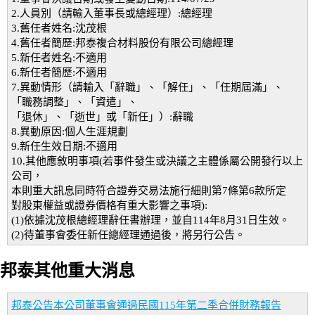
2.人員別（請輸入董事長或總經理）:總經理
3.舊任者姓名:沈茂根
4.舊任者簡歷:邦泰複合材料股份有限公司總經理
5.新任者姓名:不適用
6.新任者簡歷:不適用
7.異動情形（請輸入「辭職」、「解任」、「任期屆滿」、
「職務調整」、「資遣」、
「退休」、「逝世」或「新任」）:辭職
8.異動原因:個人生涯規劃
9.新任生效日期:不適用
10.其他應敘明事項(若事件發生或決議之主體係屬公開發行以上
公司，
本則重大訊息同時符合證券交易法施行細則第7條第6款所定
對股東權益或證券價格有重大影響之事項):
(1)依據沈茂根總經理辭任書辦理，並自114年8月31日生效。
(2)待董事會委任新任總經理通過後，將另行公告。
邦泰其他重大消息
邦泰公告本公司董事會通過民國115年第二季合併財務報告