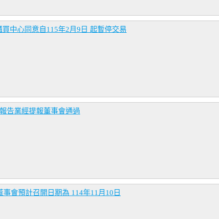
中心同意自115年2月9日 起暫停交易
務報告業經提報董事會通過
事會預計召開日期為 114年11月10日