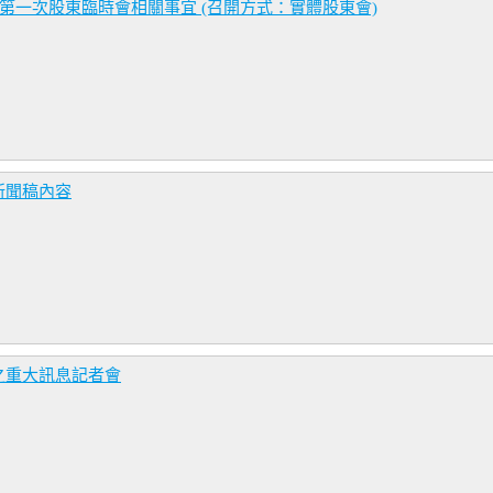
第一次股東臨時會相關事宜 (召開方式：實體股東會)
新聞稿內容
之重大訊息記者會