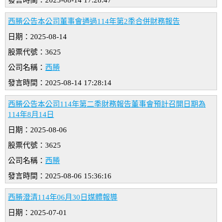
發言時間：2025-08-14 17:28:47
西勝公告本公司董事會通過114年第2季合併財務報告
日期：2025-08-14
股票代號：3625
公司名稱：
西勝
發言時間：2025-08-14 17:28:14
西勝公告本公司114年第二季財務報告董事會預計召開日期為
114年8月14日
日期：2025-08-06
股票代號：3625
公司名稱：
西勝
發言時間：2025-08-06 15:36:16
西勝澄清114年06月30日媒體報導
日期：2025-07-01