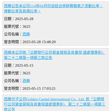
西勝公告本公司114年04月份自結合併財務報表之流動比率、
速動比率及負債比率。
日期：2025-05-28
股票代號：3625
公司名稱：
西勝
發言時間：2025-05-28 15:48:20
西勝本公司依「公開發行公司資金貸與及背書保 證處理準則」
第二十二條第一項第三款公告
日期：2025-05-15
股票代號：3625
公司名稱：
西勝
發言時間：2025-05-15 17:03:21
西勝代子公司Golden Capital International Co., Ltd. 依「公開發
行公司資金貸與及背書保證處理準則」 第二十二條第一項第三
款公告