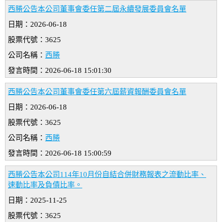
西勝公告本公司董事會委任第二屆永續發展委員會名單
日期：2026-06-18
股票代號：3625
公司名稱：
西勝
發言時間：2026-06-18 15:01:30
西勝公告本公司董事會委任第六屆薪資報酬委員會名單
日期：2026-06-18
股票代號：3625
公司名稱：
西勝
發言時間：2026-06-18 15:00:59
西勝公告本公司114年10月份自結合併財務報表之流動比率、
速動比率及負債比率。
日期：2025-11-25
股票代號：3625