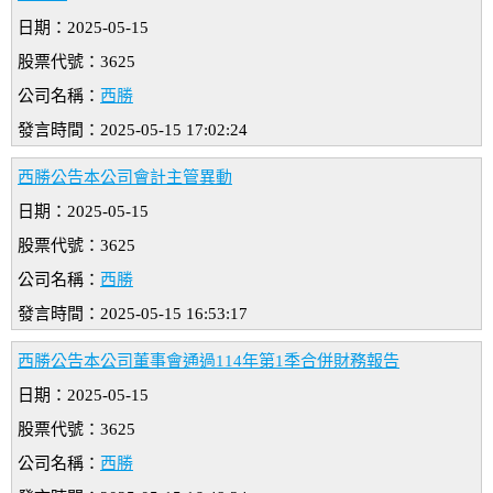
日期：2025-05-15
股票代號：3625
公司名稱：
西勝
發言時間：2025-05-15 17:02:24
西勝公告本公司會計主管異動
日期：2025-05-15
股票代號：3625
公司名稱：
西勝
發言時間：2025-05-15 16:53:17
西勝公告本公司董事會通過114年第1季合併財務報告
日期：2025-05-15
股票代號：3625
公司名稱：
西勝