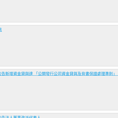
訊
告新增資金貸與達 「公開發行公司資金貸與及背書保證處理準則」 第
公告法人董事改派代表人