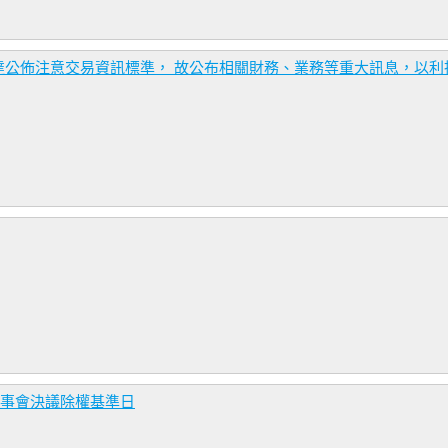
達公佈注意交易資訊標準， 故公布相關財務、業務等重大訊息，以利
董事會決議除權基準日