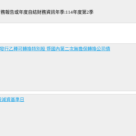
務報告或年度自結財務資訊年季:114年度第2季
資發行乙種可轉換特別股 暨國內第二次無擔保轉換公司債
股減資基準日