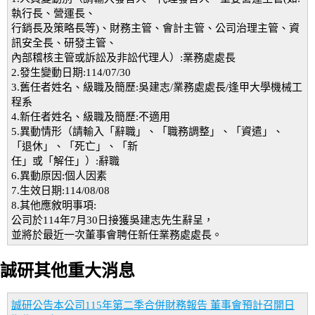
執行長、營運長、
行銷長及策略長等)、財務主管、會計主管、公司治理主管、資
訊安全長、研發主管、
內部稽核主管或訴訟及非訟代理人）:業務處處長
2.發生變動日期:114/07/30
3.舊任者姓名、級職及簡歷:吳建志/業務處處長/逢甲大學機械工
程系
4.新任者姓名、級職及簡歷:不適用
5.異動情形（請輸入「辭職」、「職務調整」、「資遣」、
「退休」、「死亡」、「新
任」或「解任」）:辭職
6.異動原因:個人因素
7.生效日期:114/08/08
8.其他應敘明事項:
公司於114年7月30日接獲吳建志先生辭呈，
並將於最近一次董事會聘任新任業務處處長。
誠研其他重大消息
誠研公告本公司115年第二季合併財務報告 董事會預計召開日