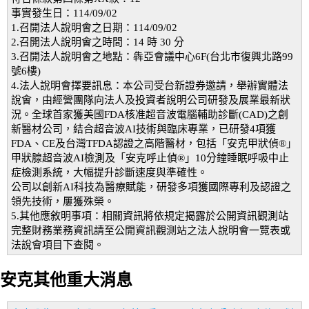
事實發生日：114/09/02
1.召開法人說明會之日期：114/09/02
2.召開法人說明會之時間：14 時 30 分
3.召開法人說明會之地點：犇亞會議中心6F(台北市復興北路99
號6樓)
4.法人說明會擇要訊息：本公司受台新證券邀請，舉辦實體法
說會，由經營團隊向法人及投資者說明公司研發及展業最新狀
況。全球首家獲美國FDA核准超音波電腦輔助診斷(CAD)之創
新醫材公司，結合超音波AI技術與臨床專業，已研發4項獲
FDA、CE及台灣TFDA認證之高階醫材，包括「安克甲狀偵®」
甲狀腺超音波AI檢測及「安克呼止偵®」10分鐘睡眠呼吸中止
症檢測系統，大幅提升診斷速度與準確性。
公司以創新AI科技為醫療賦能，研發多項獲國際專利及認證之
領先技術，屢獲殊榮。
5.其他應敘明事項：相關資訊將依規定揭露於公開資訊觀測站
完整財務業務資訊請至公開資訊觀測站之法人說明會一覽表或
法說會項目下查閱。
安克其他重大消息