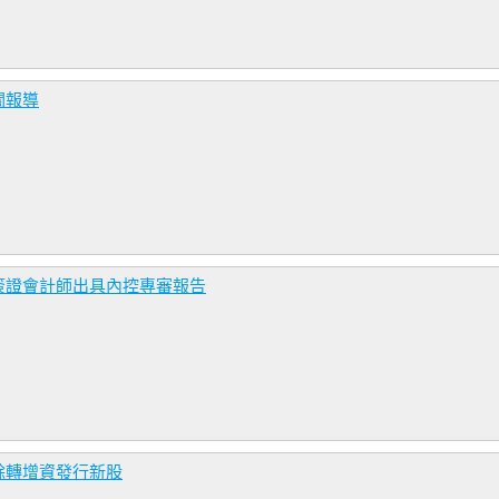
關報導
簽證會計師出具內控專審報告
餘轉增資發行新股