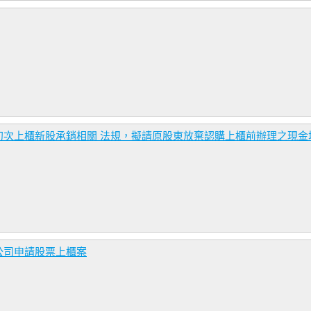
次上櫃新股承銷相關 法規，擬請原股東放棄認購上櫃前辦理之現金
公司申請股票上櫃案