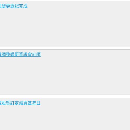
理變更登記完成
織調整變更簽證會計師
藏股暨訂定減資基準日