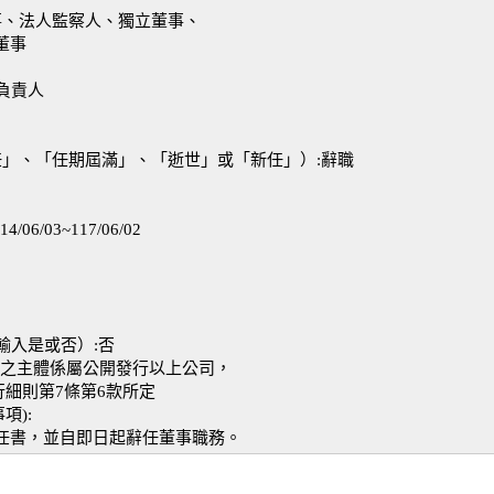
事、法人監察人、獨立董事、
董事
 負責人
任」、「任期屆滿」、「逝世」或「新任」）:辭職
4/06/03~117/06/02
輸入是或否）:否
決議之主體係屬公開發行以上公司，
細則第7條第6款所定
項):
事辭任書，並自即日起辭任董事職務。