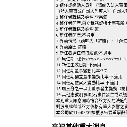
2.選任或變動人員別（請輸入法人董
自然人董事或自然人監察人）:自然人
3.舊任者職稱及姓名:李宗霖
4.舊任者簡歷:自立稅務記帳士事務所
5.新任者職稱及姓名:無
6.新任者簡歷:不適用
7.異動情形（請輸入「辭職」、「解
8.異動原因:辭職
9.新任者選任時持股數:不適用
10.原任期（例xx/xx/xx ~ xx/xx/xx）:11
11.新任生效日期:不適用
12.同任期董事變動比率:3/7
13.同任期獨立董事變動比率:不適用
14.同任期監察人變動比率:不適用
15.屬三分之一以上董事發生變動（請
16.其他應敘明事項(若事件發生或
本則重大訊息同時符合證券交易法施行
對股東權益或證券價格有重大影響之事
本公司於114/08/01接獲李宗霖董