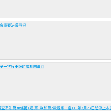
時會重要決議事項
年第一次股東臨時會相關事宜
準則第38條第1項 第1款和第2款規定，自115年3月23日起停止