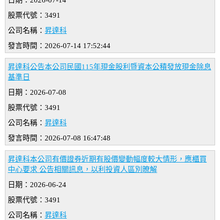
日期：2026-07-14
股票代號：3491
公司名稱：
昇達科
發言時間：2026-07-14 17:52:44
昇達科公告本公司民國115年現金股利暨資本公積發放現金除息
基準日
日期：2026-07-08
股票代號：3491
公司名稱：
昇達科
發言時間：2026-07-08 16:47:48
昇達科本公司有價證券近期有股價變動幅度較大情形，應櫃買
中心要求 公告相關訊息，以利投資人區別暸解
日期：2026-06-24
股票代號：3491
公司名稱：
昇達科