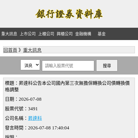
重大訊息
上市公司
上櫃公司
興櫃公司
金融機構
基金
回首頁
》
重大訊息
標題：昇達科公告本公司國內第三次無擔保轉換公司債轉換價
格調整
日期：2026-07-08
股票代號：3491
公司名稱：
昇達科
發言時間：2026-07-08 17:40:04
說明：