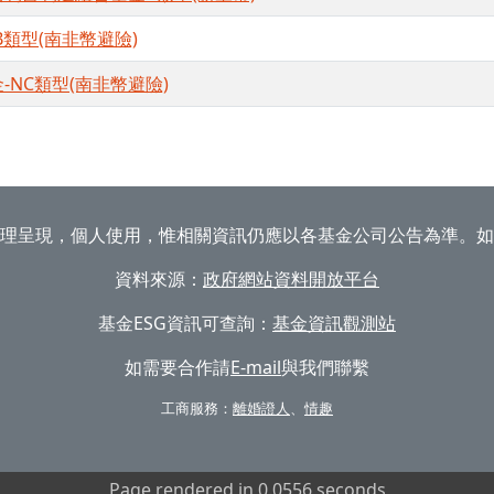
類型(南非幣避險)
NC類型(南非幣避險)
理呈現，個人使用，惟相關資訊仍應以各基金公司公告為準。如
資料來源：
政府網站資料開放平台
基金ESG資訊可查詢：
基金資訊觀測站
如需要合作請
E-mail
與我們聯繫
工商服務：
離婚證人
、
情趣
Page rendered in 0.0556 seconds