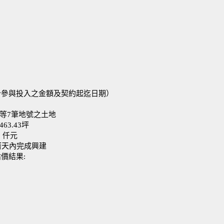
計參與投入之金額及契約起迄日期）
5等7筆地號之土地
63.43坪
0 仟元
日曆天內完成興建
價結果: