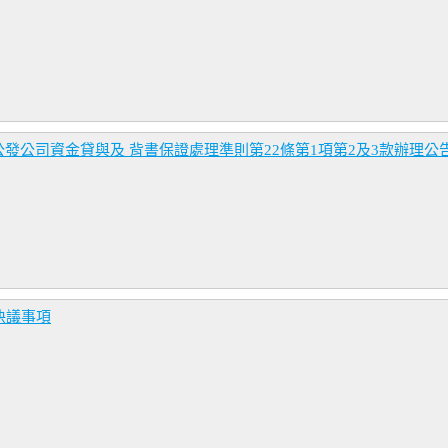
發公司資金貸與及 背書保證處理準則第22條第1項第2及3款辦理公
決議事項