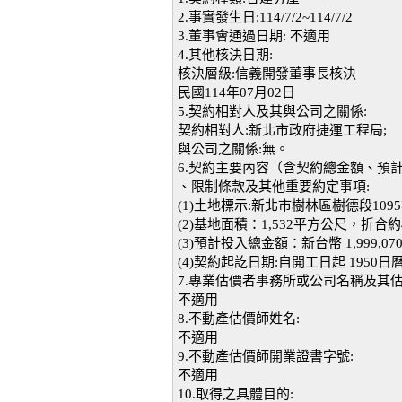
2.事實發生日:114/7/2~114/7/2
3.董事會通過日期: 不適用
4.其他核決日期:
核決層級:信義開發董事長核決
民國114年07月02日
5.契約相對人及其與公司之關係:
契約相對人:新北市政府捷運工程局;
與公司之關係:無。
6.契約主要內容（含契約總金額、預
、限制條款及其他重要約定事項:
(1)土地標示:新北市樹林區樹德段109
(2)基地面積：1,532平方公尺，折合約4
(3)預計投入總金額：新台幣 1,999,07
(4)契約起訖日期:自開工日起 1950
7.專業估價者事務所或公司名稱及其估
不適用
8.不動產估價師姓名:
不適用
9.不動產估價師開業證書字號:
不適用
10.取得之具體目的: