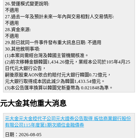
26.營運模式變更說明:
不適用
27.過去一年及預計未來一年內與交易相對人交易情形:
不適用
28.資金來源:
不適用
29.前已就同一件事件發布重大訊息日期: 不適用
30.其他敘明事項:
(1)本案尚需經台灣及韓國主管機關核准。
(2)前次移轉金額韓圜1,434.26億元，業經本公司於105年4月25
日代元大銀行公告，
嗣後原股東AON依合約賠付元大銀行韓圜0.72億元，
元大銀行取得成本因此減少為韓圜1,433.54億元。
(3)本公告匯率換算以韓圜兌新臺幣為 0.021848為準。
元大金其他重大消息
元大金元大金控代子公司元大證券公告取得 板信商業銀行股份
有限公司115年度第1期次順位金融債券
日期：2026-08-05