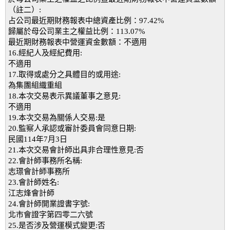
（註二）:
占公司最近期財務報表中總資產比例：97.42%
歸屬於母公司業主之權益比例：113.07%
最近期財務報表中營運資金數額：不適用
16.經紀人及經紀費用:
不適用
17.取得或處分之具體目的或用途:
為集團組織重組
18.本次交易表示異議董事之意見:
不適用
19.本次交易為關係人交易:是
20.監察人承認或審計委員會同意日期:
民國114年7月3日
21.本次交易會計師出具非合理性意見:否
22.會計師事務所名稱:
志璟會計師事務所
23.會計師姓名:
江志烽會計師
24.會計師開業證書字號:
北市會證字第四零二六號
25.是否涉及營運模式變更:否