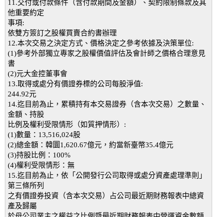
11.交付或付款條件（含付款期間及金額）、契約限制條款及其
他重要約定
事項:
依雙方簽訂之股權買賣合約書辦理
12.本次交易之決定方式、價格決定之參考依據及決策單位:
(1)參考外部獨立專家之股權價值評估及會計師之價格合理意見
書
(2)元大金控董事會
13.取得或處分有價證券標的公司每股淨值:
244.92元
14.迄目前為止，累積持有本交易證券（含本次交易）之數量、
金額、持股
比例及權利受限情形（如質押情形）:
(1)數量：13,516,024股
(2)總金額：韓圜1,620.67億元，約當新臺幣35.4億元
(3)持股比例：100%
(4)權利受限情形：無
15.迄目前為止，依「公開發行公司取得或處分資產處理準則」
第三條所列
之有價證券投資（含本次交易）占公司最近期財務報表中總資
產及歸屬
於母公司業主之權益之比例暨最近期財務報表中營運資金數額