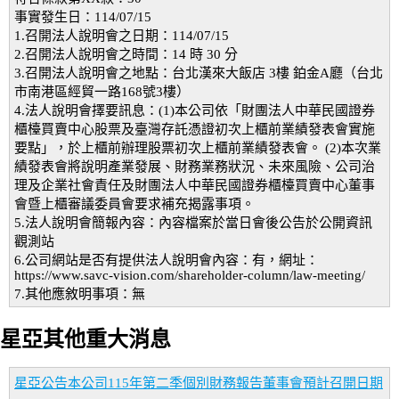
事實發生日：114/07/15
1.召開法人說明會之日期：114/07/15
2.召開法人說明會之時間：14 時 30 分
3.召開法人說明會之地點：台北漢來大飯店 3樓 鉑金A廳（台北
市南港區經貿一路168號3樓）
4.法人說明會擇要訊息：(1)本公司依「財團法人中華民國證券
櫃檯買賣中心股票及臺灣存託憑證初次上櫃前業績發表會實施
要點」，於上櫃前辦理股票初次上櫃前業績發表會。 (2)本次業
績發表會將說明產業發展、財務業務狀況、未來風險、公司治
理及企業社會責任及財團法人中華民國證券櫃檯買賣中心董事
會暨上櫃審議委員會要求補充揭露事項。
5.法人說明會簡報內容：內容檔案於當日會後公告於公開資訊
觀測站
6.公司網站是否有提供法人說明會內容：有，網址：
https://www.savc-vision.com/shareholder-column/law-meeting/
7.其他應敘明事項：無
星亞其他重大消息
星亞公告本公司115年第二季個別財務報告董事會預計召開日期