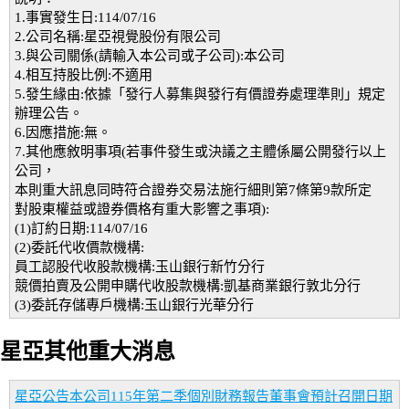
1.事實發生日:114/07/16
2.公司名稱:星亞視覺股份有限公司
3.與公司關係(請輸入本公司或子公司):本公司
4.相互持股比例:不適用
5.發生緣由:依據「發行人募集與發行有價證券處理準則」規定
辦理公告。
6.因應措施:無。
7.其他應敘明事項(若事件發生或決議之主體係屬公開發行以上
公司，
本則重大訊息同時符合證券交易法施行細則第7條第9款所定
對股東權益或證券價格有重大影響之事項):
(1)訂約日期:114/07/16
(2)委託代收價款機構:
員工認股代收股款機構:玉山銀行新竹分行
競價拍賣及公開申購代收股款機構:凱基商業銀行敦北分行
(3)委託存儲專戶機構:玉山銀行光華分行
星亞其他重大消息
星亞公告本公司115年第二季個別財務報告董事會預計召開日期