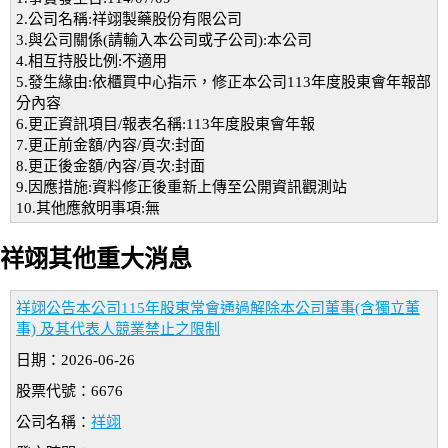
2.公司名稱:祥翊製藥股份有限公司
3.與公司關係(請輸入本公司或子公司):本公司
4.相互持股比例:不適用
5.發生緣由:依櫃買中心指示，修正本公司113年度股東會年報部
分內容
6.更正資訊項目/報表名稱:113年度股東會年報
7.更正前金額/內容/頁次:封面
8.更正後金額/內容/頁次:封面
9.因應措施:資料修正後重新上傳至公開資訊觀測站
10.其他應敘明事項:無
祥翊其他重大消息
祥翊公告本公司115年股東常會通過解除本公司董事(含獨立董
事) 及其代表人競業禁止之限制
日期：2026-06-26
股票代號：6676
公司名稱：
祥翊