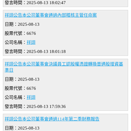
發言時間：2025-08-13 18:02:47
祥翊公告本公司董事會通過內部稽核主管任命案
日期：2025-08-13
股票代號：6676
公司名稱：
祥翊
發言時間：2025-08-13 18:01:18
祥翊公告本公司董事會決議員工認股權憑證轉換普通股增資基
準日
日期：2025-08-13
股票代號：6676
公司名稱：
祥翊
發言時間：2025-08-13 17:59:36
祥翊公告本公司董事會通過114年第二季財務報告
日期：2025-08-13