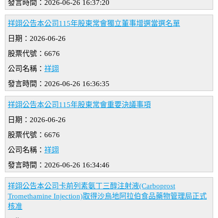
發言時間：2026-06-26 16:37:20
祥翊公告本公司115年股東常會獨立董事增選當選名單
日期：2026-06-26
股票代號：6676
公司名稱：
祥翊
發言時間：2026-06-26 16:36:35
祥翊公告本公司115年股東常會重要決議事項
日期：2026-06-26
股票代號：6676
公司名稱：
祥翊
發言時間：2026-06-26 16:34:46
祥翊公告本公司卡前列素氨丁三醇注射液(Carboprost
Tromethamine Injection)取得沙烏地阿拉伯食品藥物管理局正式
核准