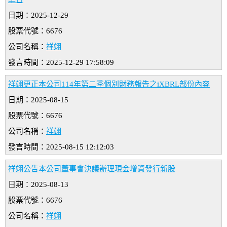
日期：2025-12-29
股票代號：6676
公司名稱：
祥翊
發言時間：2025-12-29 17:58:09
祥翊更正本公司114年第二季個別財務報告之iXBRL部份內容
日期：2025-08-15
股票代號：6676
公司名稱：
祥翊
發言時間：2025-08-15 12:12:03
祥翊公告本公司董事會決議辦理現金增資發行新股
日期：2025-08-13
股票代號：6676
公司名稱：
祥翊