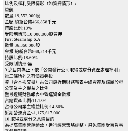
比例及權利受限情形（如質押情形）:
益航
數量:19,552,000股
金額:約新台幣466,858千元
持股比例:10%
受限制情形:10,000,000股質押
First Steamship S.A.
數量:36,360,000股
金額:約新台幣868,214千元
持股比例:18.60%
受限制情形:無
9.迄目前為止，依「公開發行公司取得或處分資產處理準則」
第三條所列之有價證券投
資（含本次交易）占公司最近期財務報表中總資產及歸屬於母
公司業主之權益之比例
暨最近期財務報表中營運資金數額:
占總資產比例:11.13%
占母公司業主權益比例:14.80%
近期營運資金:-1,175,617,000
10.取得或處分之具體目的:
為提高集團營運績效，進行經營策略調整，避免集團受百貨事