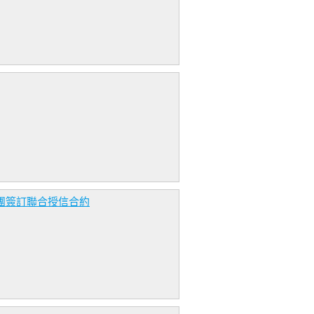
團簽訂聯合授信合約