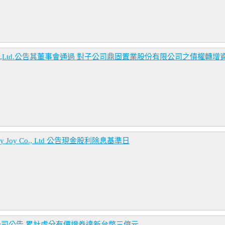
y Co.,Ltd.公告其董事會通過 對子公司鼎固置業股份有限公司之債權轉增
Joy Co., Ltd 公告現金股利除息基準日
公司公告 累計處分有價證券達新台幣三億元