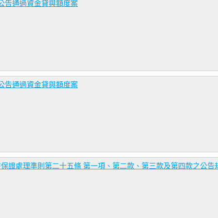
.,Ltd公告通過資金貸與額度案
.,Ltd公告通過資金貸與額度案
書保證處理準則第二十五條 第一項、第二款、第三款及第四款之公告