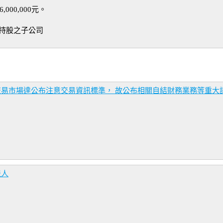
000,000元。
100%持股之子公司
交易市場達公布注意交易資訊標準， 故公布相關自結財務業務等重大
表人