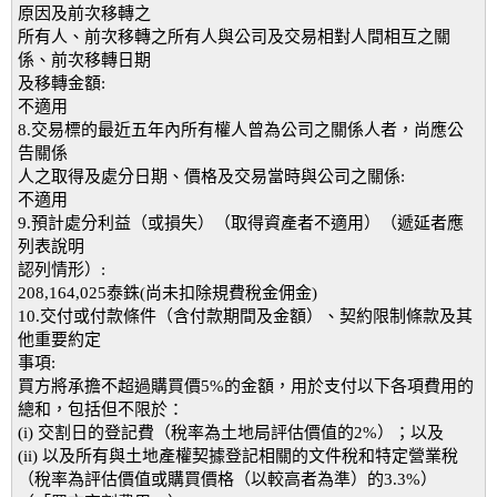
原因及前次移轉之
所有人、前次移轉之所有人與公司及交易相對人間相互之關
係、前次移轉日期
及移轉金額:
不適用
8.交易標的最近五年內所有權人曾為公司之關係人者，尚應公
告關係
人之取得及處分日期、價格及交易當時與公司之關係:
不適用
9.預計處分利益（或損失）（取得資產者不適用）（遞延者應
列表說明
認列情形）:
208,164,025泰銖(尚未扣除規費稅金佣金)
10.交付或付款條件（含付款期間及金額）、契約限制條款及其
他重要約定
事項:
買方將承擔不超過購買價5%的金額，用於支付以下各項費用的
總和，包括但不限於：
(i) 交割日的登記費（稅率為土地局評估價值的2%）；以及
(ii) 以及所有與土地產權契據登記相關的文件稅和特定營業稅
（稅率為評估價值或購買價格（以較高者為準）的3.3%）