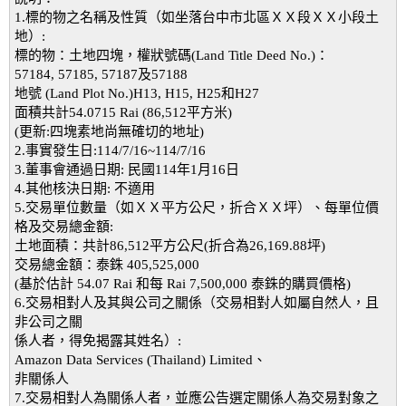
1.標的物之名稱及性質（如坐落台中市北區ＸＸ段ＸＸ小段土
地）:
標的物：土地四塊，權狀號碼(Land Title Deed No.)：
57184, 57185, 57187及57188
地號 (Land Plot No.)H13, H15, H25和H27
面積共計54.0715 Rai (86,512平方米)
(更新:四塊素地尚無確切的地址)
2.事實發生日:114/7/16~114/7/16
3.董事會通過日期: 民國114年1月16日
4.其他核決日期: 不適用
5.交易單位數量（如ＸＸ平方公尺，折合ＸＸ坪）、每單位價
格及交易總金額:
土地面積：共計86,512平方公尺(折合為26,169.88坪)
交易總金額：泰銖 405,525,000
(基於估計 54.07 Rai 和每 Rai 7,500,000 泰銖的購買價格)
6.交易相對人及其與公司之關係（交易相對人如屬自然人，且
非公司之關
係人者，得免揭露其姓名）:
Amazon Data Services (Thailand) Limited、
非關係人
7.交易相對人為關係人者，並應公告選定關係人為交易對象之