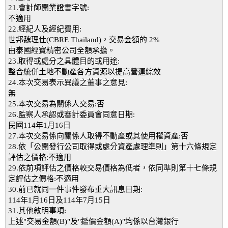
21.會計師開業證書字號:
不適用
22.經紀人及經紀費用:
世邦魏理仕(CBRE Thailand)，交易金額的 2%
由泰國經寶精密公司全額承擔。
23.取得或處分之具體目的或用途:
整合統併土地不動產各方資源以提高營運綜效
24.本次交易表示異議之董事之意見:
無
25.本次交易為關係人交易:否
26.監察人承認或審計委員會同意日期:
民國114年1月16日
27.本次交易係向關係人取得不動產或其使用權資產:否
28.依「公開發行公司取得或處分資產處理準則」第十六條規定
評估之價格:不適用
29.依前項評估之價格較交易價格為低者，依同準則第十七條規
定評估之價格:不適用
30.前已就同一件事件發布重大訊息日期:
114年1月16日及114年7月15日
31.其他敘明事項:
上述"交易金額(B)"及"鑑價金額(A)"均係以台灣銀行