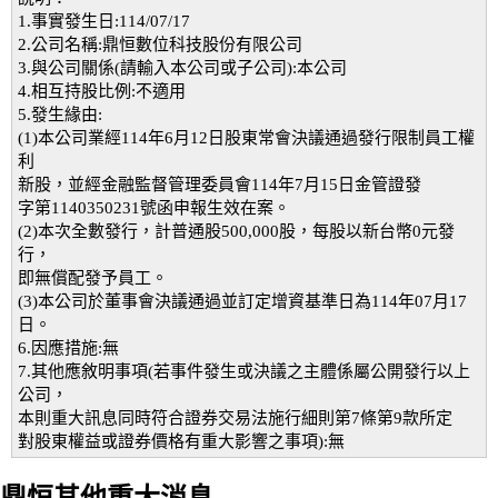
1.事實發生日:114/07/17
2.公司名稱:鼎恒數位科技股份有限公司
3.與公司關係(請輸入本公司或子公司):本公司
4.相互持股比例:不適用
5.發生緣由:
(1)本公司業經114年6月12日股東常會決議通過發行限制員工權
利
新股，並經金融監督管理委員會114年7月15日金管證發
字第1140350231號函申報生效在案。
(2)本次全數發行，計普通股500,000股，每股以新台幣0元發
行，
即無償配發予員工。
(3)本公司於董事會決議通過並訂定增資基準日為114年07月17
日。
6.因應措施:無
7.其他應敘明事項(若事件發生或決議之主體係屬公開發行以上
公司，
本則重大訊息同時符合證券交易法施行細則第7條第9款所定
對股東權益或證券價格有重大影響之事項):無