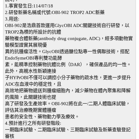
1.事實發生日:114/07/18
2.研發新藥名稱或代號:OBI-902 TROP2 ADC新藥
3.用途:
OBI-902是浩鼎首款運用GlycOBI ADC關鍵技術自行研發，以
TROP2為標的所設計的抗體
藥物複合體新藥(antibody drug conjugate, ADC)，經多項動物實
驗模型證實其展現優
異的抗腫瘤活性。GlycOBI透過醣位點專一性偶聯技術，搭配
EndoSymeOBI專利雙功能酵
素，能精準控制藥物抗體比例（DAR），確保產品的均一性。
此外，高親水性新穎連接
子HYPrOBI不僅可以調控小分子藥物的疏水性，更進一步提升
ADC在血液中的穩定性，且
高效地把藥物遞送到腫瘤細胞內，減少藥物在體內聚集和降解
的風險，此關鍵技術也提
高了研發及生產效率。OBI-902將在此一/二期人體臨床試驗，
評估其治療晚期實體腫瘤
患者的安全性、藥物動力學及療效。
4.預計進行之所有研發階段:
一期臨床試驗、二期臨床試驗、三期臨床試驗及新藥查驗登記
審核