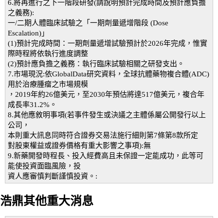
6.將再進行之下一階段研發(請說明預計完成時間及預計應負擔
之義務):
一/二期人體臨床試驗之「一期劑量遞增階段 (Dose
Escalation)」
(1)預計完成時間：一期劑量遞增試驗預計於2026年完成，惟實
際時程將依執行進度調整
(2)預計應負擔之義務：執行臨床試驗相關之研發支出。
7.市場現況:依GlobalData研究資料，全球抗體藥物複合體(ADC)
用於治療腫瘤之市場規模
，2019年約26億美元，至2030年預估將達517億美元，複合年
成長率31.2%。
8.其他應敘明事項(若事件發生或決議之主體係屬公開發行以上
公司，
本則重大訊息同時符合證券交易法施行細則第7條第8款所定
對股東權益或證券價格有重大影響之事項):無
9.新藥開發時程長、投入經費高且未保證一定能成功，此等可
能使投資面臨風險，投
資人應審慎判斷謹慎投資。:
浩鼎其他重大消息