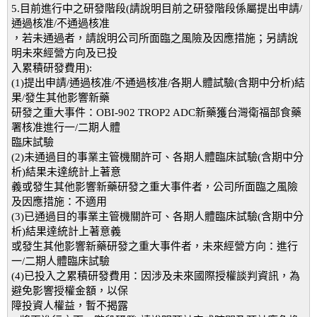
5.目前進行中之研發階段(請說明目前之研發階段係屬提出申請/
通過核准/不通過核准
，若未通過者，請說明公司所面臨之風險及因應措施；另請說
明未來經營方向及已投
入累積研發費用):
(1)提出申請/通過核准/不通過核准/各期人體試驗(含期中分析)結
果/發生其他影響新藥
研發之重大事件：OBI-902 TROP2 ADC新藥獲台灣衛福部食藥
署核准進行一/二期人體
臨床試驗
(2)未通過目的事業主管機關許可、各期人體臨床試驗(含期中分
析)結果未達統計上著意
義或發生其他影響新藥研發之重大事件者，公司所面臨之風險
及因應措施：不適用
(3)已通過目的事業主管機關許可、各期人體臨床試驗(含期中分
析)結果達統計上著意義
或發生其他影響新藥研發之重大事件者，未來經營方向：進行
一/二期人體臨床試驗
(4)已投入之累積研發費用：因涉及未來國際授權談判資訊，為
避免影響授權金額，以保
障投資人權益，暫不揭露