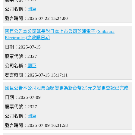
公司名稱：
國巨
發言時間：2025-07-22 15:24:00
國巨公告本公司延長對日本上市公司芝浦電子 (Shibaura
Electronics)之收購日期
日期：2025-07-15
股票代號：2327
公司名稱：
國巨
發言時間：2025-07-15 15:17:11
國巨公告本公司股票面額變更為新台幣2.5元之變更登記已完成
日期：2025-07-09
股票代號：2327
公司名稱：
國巨
發言時間：2025-07-09 16:31:58