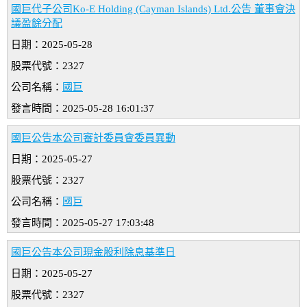
國巨代子公司Ko-E Holding (Cayman Islands) Ltd.公告 董事會決
議盈餘分配
日期：2025-05-28
股票代號：2327
公司名稱：
國巨
發言時間：2025-05-28 16:01:37
國巨公告本公司審計委員會委員異動
日期：2025-05-27
股票代號：2327
公司名稱：
國巨
發言時間：2025-05-27 17:03:48
國巨公告本公司現金股利除息基準日
日期：2025-05-27
股票代號：2327