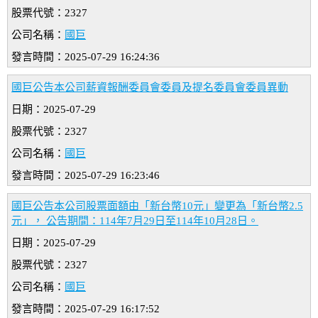
股票代號：2327
公司名稱：
國巨
發言時間：2025-07-29 16:24:36
國巨公告本公司薪資報酬委員會委員及提名委員會委員異動
日期：2025-07-29
股票代號：2327
公司名稱：
國巨
發言時間：2025-07-29 16:23:46
國巨公告本公司股票面額由「新台幣10元」變更為「新台幣2.5
元」， 公告期間：114年7月29日至114年10月28日。
日期：2025-07-29
股票代號：2327
公司名稱：
國巨
發言時間：2025-07-29 16:17:52