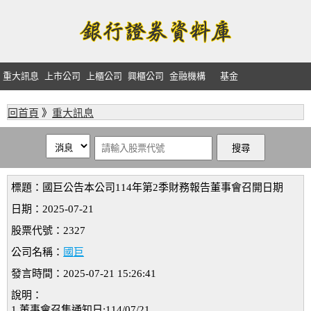
重大訊息
上市公司
上櫃公司
興櫃公司
金融機構
基金
回首頁
》
重大訊息
標題：國巨公告本公司114年第2季財務報告董事會召開日期
日期：2025-07-21
股票代號：2327
公司名稱：
國巨
發言時間：2025-07-21 15:26:41
說明：
1.董事會召集通知日:114/07/21