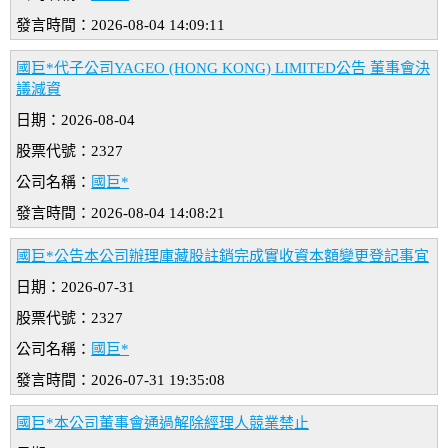
發言時間：2026-08-04 14:09:11
國巨*代子公司YAGEO (HONG KONG) LIMITED公告 董事會決
議減資
日期：2026-08-04
股票代號：2327
公司名稱：
國巨*
發言時間：2026-08-04 14:08:21
國巨*公告本公司辦理庫藏股註銷完成實收資本額變更登記事宜
日期：2026-07-31
股票代號：2327
公司名稱：
國巨*
發言時間：2026-07-31 19:35:08
國巨*本公司董事會通過解除經理人競業禁止