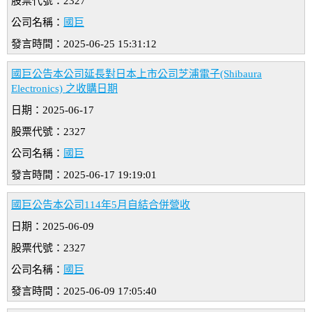
股票代號：2327
公司名稱：
國巨
發言時間：2025-06-25 15:31:12
國巨公告本公司延長對日本上市公司芝浦電子(Shibaura
Electronics) 之收購日期
日期：2025-06-17
股票代號：2327
公司名稱：
國巨
發言時間：2025-06-17 19:19:01
國巨公告本公司114年5月自結合併營收
日期：2025-06-09
股票代號：2327
公司名稱：
國巨
發言時間：2025-06-09 17:05:40