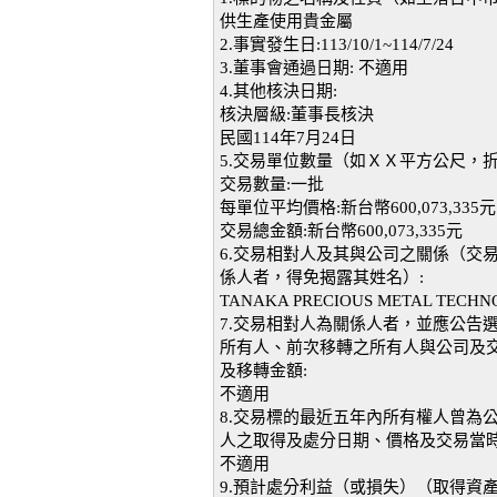
供生產使用貴金屬
2.事實發生日:113/10/1~114/7/24
3.董事會通過日期: 不適用
4.其他核決日期:
核決層級:董事長核決
民國114年7月24日
5.交易單位數量（如ＸＸ平方公尺，
交易數量:一批
每單位平均價格:新台幣600,073,335元
交易總金額:新台幣600,073,335元
6.交易相對人及其與公司之關係（交
係人者，得免揭露其姓名）:
TANAKA PRECIOUS METAL TECHN
7.交易相對人為關係人者，並應公告
所有人、前次移轉之所有人與公司及
及移轉金額:
不適用
8.交易標的最近五年內所有權人曾為
人之取得及處分日期、價格及交易當時
不適用
9.預計處分利益（或損失）（取得資