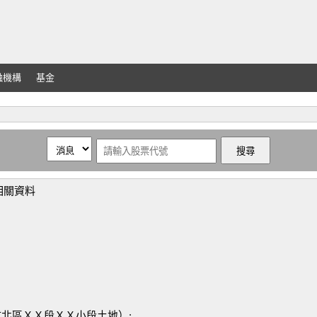
融機構
基金
相關資料
市北區ＸＸ段ＸＸ小段土地）: