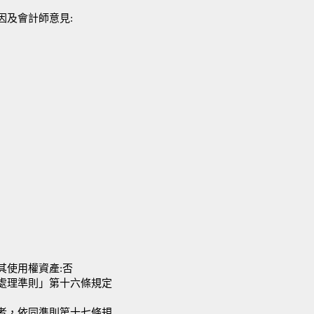
因及會計師意見:
其使用權資產:否
產處理準則」第十六條規定
低者，依同準則第十七條規