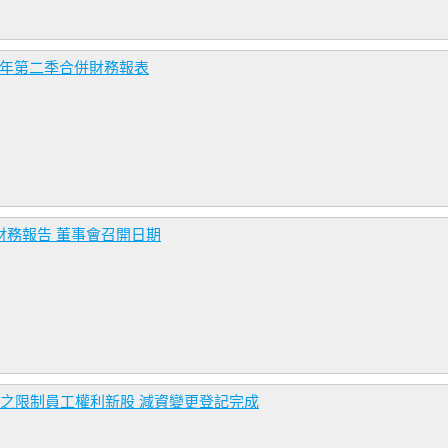
5年第二季合併財務報表
財務報告 董事會召開日期
行之限制員工權利新股 減資變更登記完成