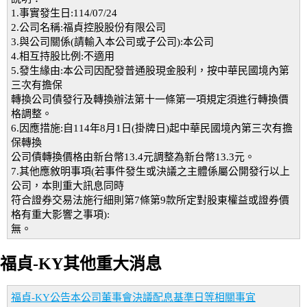
1.事實發生日:114/07/24
2.公司名稱:福貞控股股份有限公司
3.與公司關係(請輸入本公司或子公司):本公司
4.相互持股比例:不適用
5.發生緣由:本公司因配發普通股現金股利，按中華民國境內第
三次有擔保
轉換公司債發行及轉換辦法第十一條第一項規定須進行轉換價
格調整。
6.因應措施:自114年8月1日(掛牌日)起中華民國境內第三次有擔
保轉換
公司債轉換價格由新台幣13.4元調整為新台幣13.3元。
7.其他應敘明事項(若事件發生或決議之主體係屬公開發行以上
公司，本則重大訊息同時
符合證券交易法施行細則第7條第9款所定對股東權益或證券價
格有重大影響之事項):
無。
福貞-KY其他重大消息
福貞-KY公告本公司董事會決議配息基準日等相關事宜