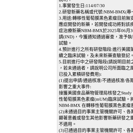
1.事實發生日:114/07/30
2.研發新藥名稱或代號:NBM-BMX(
3.用途:轉移性葡萄膜黑色素瘤目前無
應症開發的新藥，若開發成功將對該
症治療新藥NBM-BMX於2025年0
請(IND)，今獲通知通過審查，准予執行
試驗。
4.預計進行之所有研發階段:進行美國第
續之臨床試驗，及未來新藥查驗登記
5.目前進行中之研發階段(請說明目前
，若未通過者，請說明公司所面臨之
已投入累積研發費用):
(1)提出申請/通過核准/不通過核准/
影響之重大事件:
接獲美國食品藥物管理局核發之Study Ma
性葡萄膜黑色素瘤(mUM)臨床試驗
NBM-BMX 在轉移性葡萄膜黑色素
(2)未通過目的事業主管機關許可、各
顯著意義或發生其他影響新藥研發之
不適用。
(3)已通過目的事業主管機關許可、各