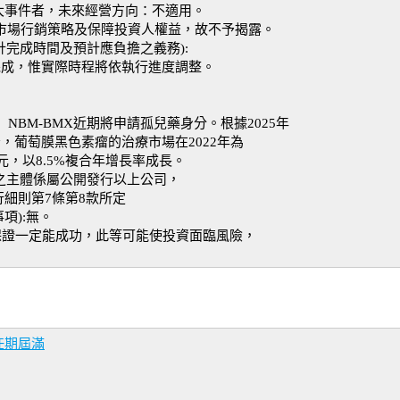
大事件者，未來經營方向：不適用。
來市場行銷策略及保障投資人權益，故不予揭露。
計完成時間及預計應負擔之義務):
內完成，惟實際時程將依執行進度調整。
NBM-BMX近期將申請孤兒藥身分。根據2025年
esearch報告，葡萄膜黑色素瘤的治療市場在2022年為
億美元，以8.5%複合年增長率成長。
議之主體係屬公開發行以上公司，
細則第7條第8款所定
項):無。
保證一定能成功，此等可能使投資面臨風險，
任期屆滿