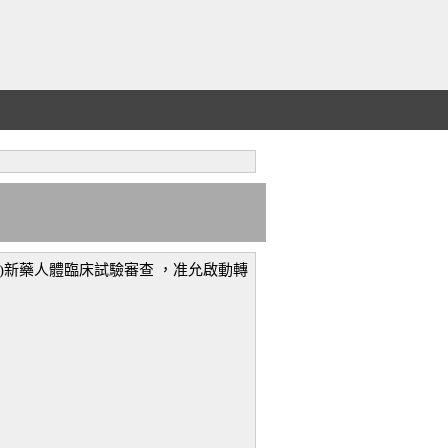
A)新藥人體臨床試驗審查 ，准允啟動轉