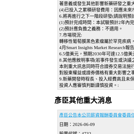
著意義或發生其他影響新藥研發之重
(4)已投入之累積研發費用：因應未
6.將再進行之下一階段研發(請說明預
(1)預計完成時間：本試驗預計2年
(2)預計應負擔之義務：不適用。
7.市場現況:
轉移性葡萄膜黑色素瘤屬於罕見疾病， 
4月Smart Insights Market R
6.5億美元，預期2030年可達12.5
8.其他應敘明事項(若事件發生或決
本則重大訊息同時符合證券交易法施行
對股東權益或證券價格有重大影響之事
9.新藥開發時程長、投入經費高且未
投資人應審慎判斷謹慎投資。:
彥臣其他重大消息
彥臣公告本公司薪資報酬委員會委員
日期：2026-06-09
股票代號：4732