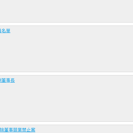
員名單
副董事長
解除董事競業禁止案