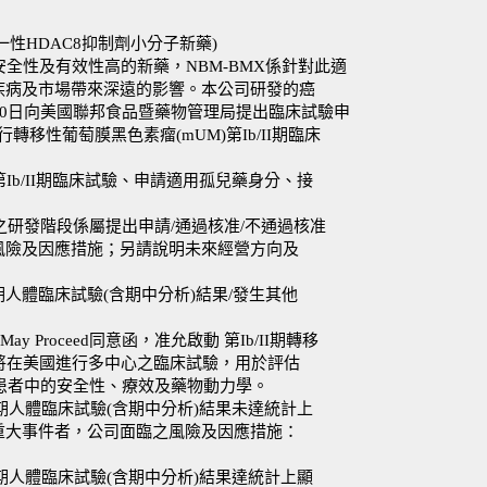
專一性HDAC8抑制劑小分子新藥)
安全性及有效性高的新藥，NBM-BMX係針對此適
疾病及市場帶來深遠的影響。本公司研發的癌
6月30日向美國聯邦食品暨藥物管理局提出臨床試驗申
轉移性葡萄膜黑色素瘤(mUM)第Ib/II期臨床
Ib/II期臨床試驗、申請適用孤兒藥身分、接
。
之研發階段係屬提出申請/通過核准/不通過核准
風險及因應措施；另請說明未來經營方向及
各期人體臨床試驗(含期中分析)結果/發生其他
y Proceed同意函，准允啟動 第Ib/II期轉移
。將在美國進行多中心之臨床試驗，用於評估
瘤患者中的安全性、療效及藥物動力學。
期人體臨床試驗(含期中分析)結果未達統計上
重大事件者，公司面臨之風險及因應措施：
期人體臨床試驗(含期中分析)結果達統計上顯