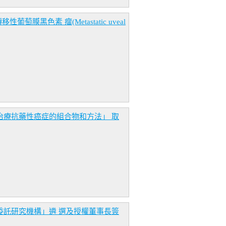
色素 瘤(Metastatic uveal
CER用於治療抗藥性癌症的組合物和方法」 取
「委託研究機構」遴 選及授權董事長簽