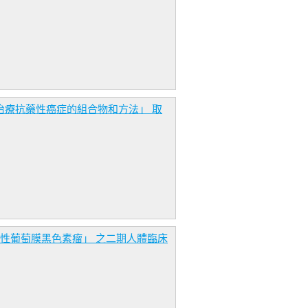
CER用於治療抗藥性癌症的組合物和方法」 取
轉移性葡萄膜黑色素瘤」 之二期人體臨床