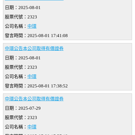
日期：2025-08-01
股票代號：2323
公司名稱：
中環
發言時間：2025-08-01 17:41:08
中環公告本公司取得有價證券
日期：2025-08-01
股票代號：2323
公司名稱：
中環
發言時間：2025-08-01 17:38:52
中環公告本公司取得有價證券
日期：2025-07-29
股票代號：2323
公司名稱：
中環