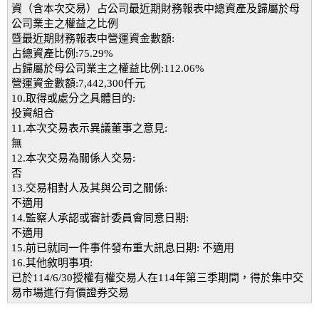
資（含本次交易）占公司最近期財務報表中總資產及歸屬於母
公司業主之權益之比例
暨最近期財務報表中營運資金數額:
占總資產比例:75.29%
占歸屬於母公司業主之權益比例:112.06%
營運資金數額:7,442,300仟元
10.取得或處分之具體目的:
投資組合
11.本次交易表示異議董事之意見:
無
12.本次交易為關係人交易:
否
13.交易相對人及其與公司之關係:
不適用
14.監察人承認或審計委員會同意日期:
不適用
15.前已就同一件事件發布重大訊息日期: 不適用
16.其他敘明事項:
已於114/6/30授權有權交易人在114年第三季期間，得於集中交
易市場進行有價證券交易