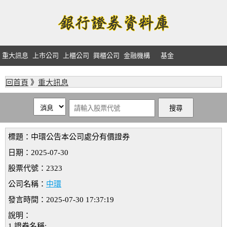
重大訊息
上市公司
上櫃公司
興櫃公司
金融機構
基金
回首頁
》
重大訊息
標題：中環公告本公司處分有價證券
日期：2025-07-30
股票代號：2323
公司名稱：
中環
發言時間：2025-07-30 17:37:19
說明：
1.證券名稱: