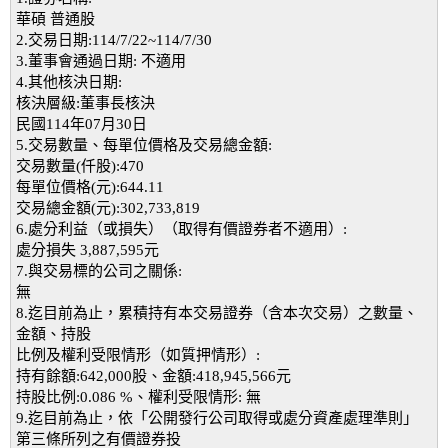
華碩 普通股
2.交易日期:114/7/22~114/7/30
3.董事會通過日期: 不適用
4.其他核決日期:
核決層級:董事長核決
民國114年07月30日
5.交易數量、每單位價格及交易總金額:
交易數量(仟股):470
每單位價格(元):644.11
交易總金額(元):302,733,819
6.處分利益（或損失）（取得有價證券者不適用）:
處分損失 3,887,595元
7.與交易標的公司之關係:
無
8.迄目前為止，累積持有本交易證券（含本次交易）之數量、
金額、持股
比例及權利受限情形（如質押情形）:
持有餘額:642,000股、金額:418,945,566元
持股比例:0.086 %、權利受限情形: 無
9.迄目前為止，依「公開發行公司取得或處分資產處理準則」
第三條所列之有價證券投