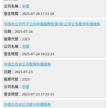
公司名稱：
中環
發言時間：2025-07-28 17:51:59
中環本公司代子公司中嘉國際投資(股)公司公告取得有價證券
日期：2025-07-24
股票代號：2323
公司名稱：
中環
發言時間：2025-07-24 18:22:33
中環公告本公司取得有價證券
日期：2025-07-23
股票代號：2323
公司名稱：
中環
發言時間：2025-07-23 17:31:15
中環公告本公司處分有價證券