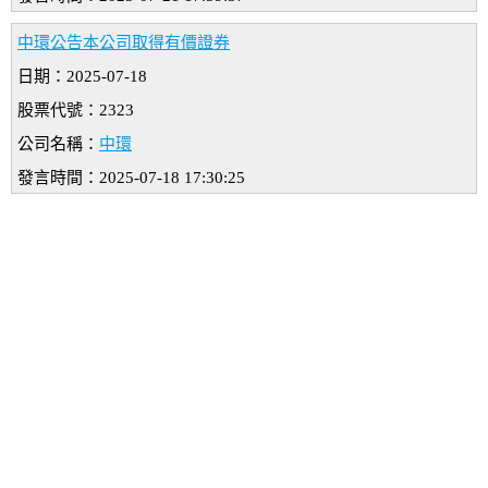
中環公告本公司取得有價證券
日期：2025-07-18
股票代號：2323
公司名稱：
中環
發言時間：2025-07-18 17:30:25