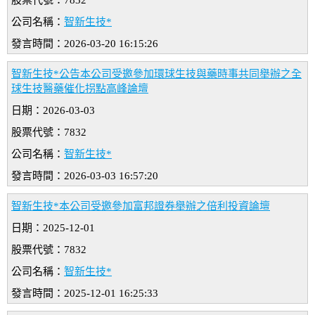
股票代號：7832
公司名稱：
智新生技*
發言時間：2026-03-20 16:15:26
智新生技*公告本公司受邀參加環球生技與藥時事共同舉辦之全
球生技醫藥催化拐點高峰論壇
日期：2026-03-03
股票代號：7832
公司名稱：
智新生技*
發言時間：2026-03-03 16:57:20
智新生技*本公司受邀參加富邦證券舉辦之倍利投資論壇
日期：2025-12-01
股票代號：7832
公司名稱：
智新生技*
發言時間：2025-12-01 16:25:33