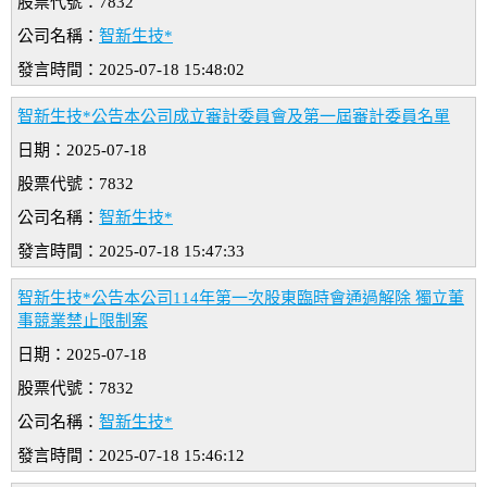
股票代號：7832
公司名稱：
智新生技*
發言時間：2025-07-18 15:48:02
智新生技*公告本公司成立審計委員會及第一屆審計委員名單
日期：2025-07-18
股票代號：7832
公司名稱：
智新生技*
發言時間：2025-07-18 15:47:33
智新生技*公告本公司114年第一次股東臨時會通過解除 獨立董
事競業禁止限制案
日期：2025-07-18
股票代號：7832
公司名稱：
智新生技*
發言時間：2025-07-18 15:46:12