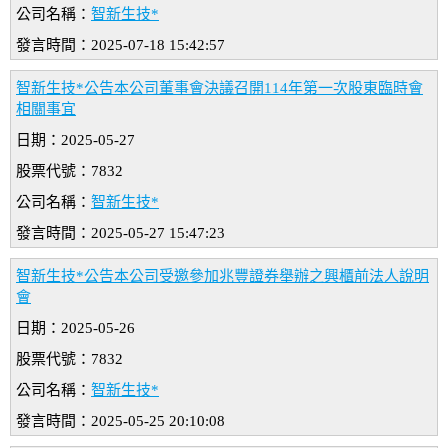
公司名稱：
智新生技*
發言時間：2025-07-18 15:42:57
智新生技*公告本公司董事會決議召開114年第一次股東臨時會
相關事宜
日期：2025-05-27
股票代號：7832
公司名稱：
智新生技*
發言時間：2025-05-27 15:47:23
智新生技*公告本公司受邀參加兆豐證券舉辦之興櫃前法人說明
會
日期：2025-05-26
股票代號：7832
公司名稱：
智新生技*
發言時間：2025-05-25 20:10:08