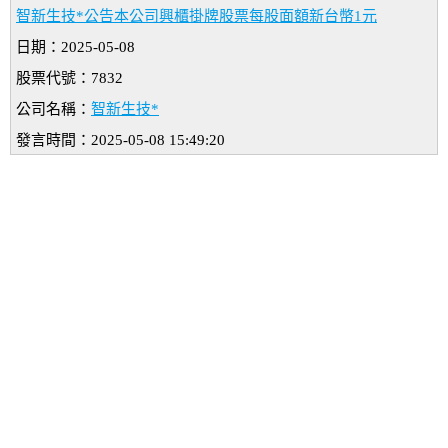
智新生技*公告本公司興櫃掛牌股票每股面額新台幣1元
日期：2025-05-08
股票代號：7832
公司名稱：
智新生技*
發言時間：2025-05-08 15:49:20