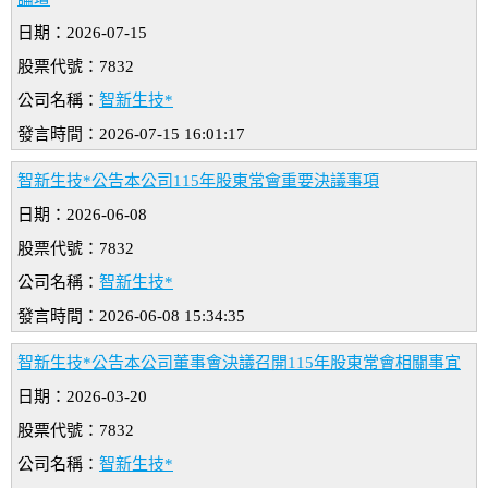
日期：2026-07-15
股票代號：7832
公司名稱：
智新生技*
發言時間：2026-07-15 16:01:17
智新生技*公告本公司115年股東常會重要決議事項
日期：2026-06-08
股票代號：7832
公司名稱：
智新生技*
發言時間：2026-06-08 15:34:35
智新生技*公告本公司董事會決議召開115年股東常會相關事宜
日期：2026-03-20
股票代號：7832
公司名稱：
智新生技*