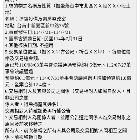
1.標的物之名稱及性質（如坐落台中市北區ＸＸ段ＸＸ小段土
地）:
名稱：連鑄設備及廠房整改案
地點: 台南市新營區新中路35號
2.事實發生日:114/7/31~114/7/31
3.董事會通過日期: 民國114年7月31日
4.其他核決日期: 不適用
5.交易單位數量（如ＸＸ平方公尺，折合ＸＸ坪）、每單位價
格及交易總金額:
原已於110/08/03董事會決議通過預算約4.5億元、112/07/27董
事會決議通過
預算約6.1億元，114/07/31董事會決議通過再增加預算約1.8億
元，全案合計12.4億。
6.交易相對人及其與公司之關係（交易相對人如屬自然人，且
非公司之關
係人者，得免揭露其姓名）:
交易相對人待確認後再行補公告
7.交易相對人為關係人者，並應公告選定關係人為交易對象之
原因及前次移轉之
所有人、前次移轉之所有人與公司及交易相對人間相互之關
係、前次移轉日期