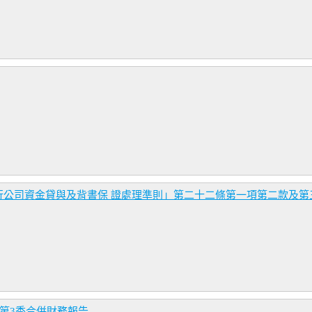
行公司資金貸與及背書保 證處理準則」第二十二條第一項第二款及第
年第3季合併財務報告