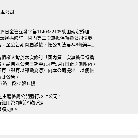
:本公司
5日金管證發字第1140382105號函規定辦理。
會決議通過修訂「國內第二次無擔保轉換公司債發
，至公告期間屆滿後，按公司法第248條第4項
各債權人對於本次修訂「國內第二次無擔保轉換
，請自本公告日起至114年9月1日止之期限內，
郵寄（郵寄以郵戳為憑）向本公司提出，以便依
特此公告。
五路一段97號32樓
議之主體係屬公開發行以上公司，
細則第7條第9款所定
項):無。