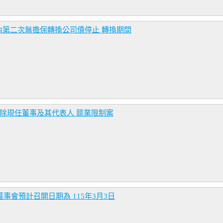
第二次無擔保轉換公司債停止 轉換期間
解除現任董事及其代表人 競業限制案
事會預計召開日期為 115年3月3日