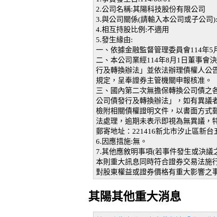
2.公司名稱:其陽科技股份有限公司
3.與公司關係(請輸入本公司或子公司)
4.相互持股比例:不適用
5.發生緣由:
一、依據金融監督管理委員會114年5月
二、本公司業經114年8月1日董事
行及轉換辦法」並依法辦理債權人公告
規定，呈奉證券主管機關申報核准。
三、國內第二次無擔保轉換公司債之
公司債發行及轉換辦法」，如有異議者
檢附相關債權證明文件，以書面方式
法處理，逾期未表示即視為無異議，
郵寄地址：221416新北市汐止區新台
6.因應措施:無。
7.其他應敘明事項(若事件發生或決
本則重大訊息同時符合證券交易法施行
對股東權益或證券價格有重大影響之事
其陽其他重大消息