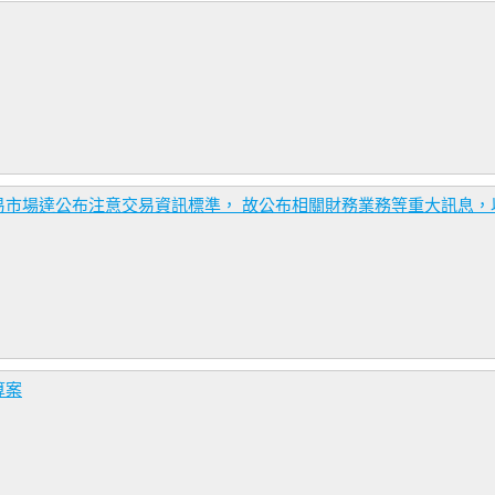
易市場達公布注意交易資訊標準， 故公布相關財務業務等重大訊息，
算案