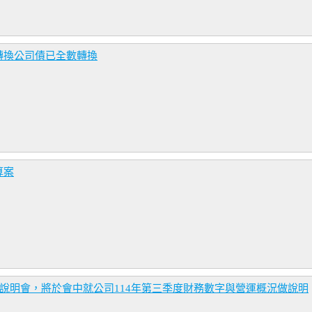
轉換公司債已全數轉換
算案
人說明會，將於會中就公司114年第三季度財務數字與營運概況做說明