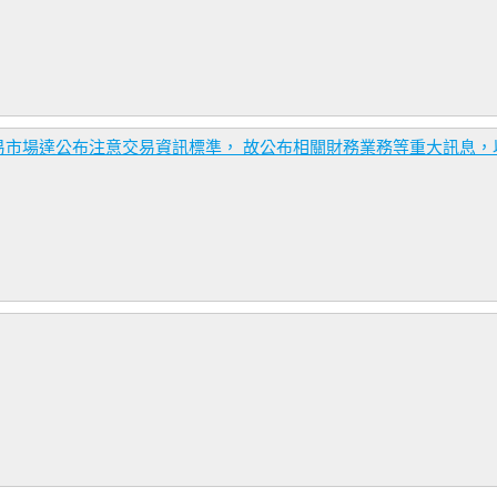
易市場達公布注意交易資訊標準， 故公布相關財務業務等重大訊息，