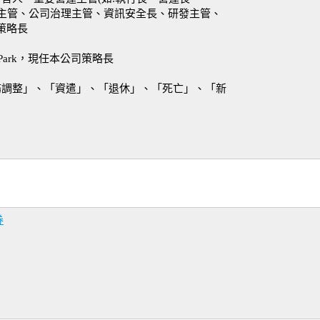
計主管、公司治理主管、資訊安全長、研發主管、
策略長
 Park，現任本公司策略長
務調整」、「資遣」、「退休」、「死亡」、「新
券