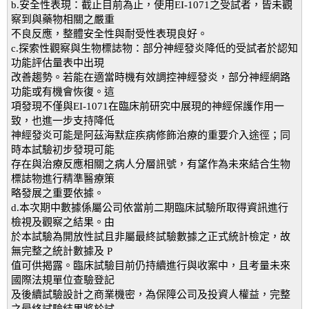
b.安全性表現：截止目前為止，使用EI-1071之受試者，皆未觀
察到與藥物相關之嚴重
不良反應，整體安全性與耐受性表現良好。
c.探索性觀察與生物標誌物：部分神經發炎降低的受試者於認知
功能評估量表中出現
改善趨勢。若能在適當時機有效調控神經發炎，部分神經網路
功能或有機會恢復。這
項發現不僅與EI-1071在臨床前研究中展現的神經保護作用一
致，也進一步支持降低
神經發炎可能是阿茲海默症疾病修飾治療的重要介入途徑；同
時本試驗初步發現可能
存在與治療反應相關之病人分層訊號，有望作為未來結合生物
標誌物進行精準醫療策
略發展之重要依據。
d.本次期中數據係屬公司依當前二期臨床試驗所取得資訊進行
檢視及觀察之結果。由
於本試驗為開放性試且非屬最終試驗數據之正式統計檢定，故
無完整之統計數據及 P
值可供揭露。臨床試驗目前仍持續進行與收案中，且考量未來
國際法規單位查驗登記
及後續試驗設計之商業機密，為保障公司及投資人權益，完整