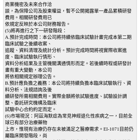
商業機密及未來合作洽
談，為保障公司及股東權益，暫不公開揭露單一產品累積研發
費用。相關研發費用已
依規定反映於本公司財務報告。
(5)將再進行之下一研發階段：
A.預計完成時間：本公司將持續依臨床試驗計畫完成本第二期
臨床試驗之後續收案、
追蹤、資料清理及統計分析。預計完成時間將視實際收案進
度、臨床試驗執行情形、
資料分析結果及主管機關溝通情形而定。若後續時程或研發計
畫有重大變動，本公司
將依相關規定辦理公告。
B.預計應負擔之義務：本公司將持續負擔本臨床試驗執行、資
料分析、法規諮詢及後
續研發所需相關費用。實際金額將依試驗進度、試驗設計調
整、委託研究機構及臨床
試驗中心合約約定而定。
(6)市場現況：阿茲海默症為常見神經退化性疾病之一，目前全
球已有部分治療藥物
上市，惟現有治療仍存在未被滿足之醫療需求。EI-1071目前仍
屬臨床開發階段，尚