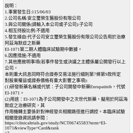
說明：
1.事實發生日:115/06/03
2.公司名稱:安立璽榮生醫股份有限公司
3.與公司關係(請輸入本公司或子公司):子公司
4.相互持股比例:不適用
5.發生緣由:代子公司安立璽榮生醫股份有限公司公告用於治療
阿茲海默症之新藥
EI-1071第二期人體臨床試驗期中數據。
6.因應措施:不適用
7.其他應敘明事項(若事件發生或決議之主體係屬公開發行以上
公司，
本則重大訊息同時符合證券交易法施行細則第7條第9款所定
對股東權益或證券價格有重大影響之事項):
(1)研發新藥名稱或代號：子公司開發中新藥Enrupatinib，代號
EI-1071。
(2)用途：EI-1071為子公司開發中之次世代新藥，擬用於阿茲海
默症之治療研究，其
作用機轉主要係針對神經發炎相關路徑進行調控。本臨床試驗
相關登錄資訊請參閱：
https://clinicaltrials.gov/study/NCT06745583?term=EI-
1071&viewType=Card&rank