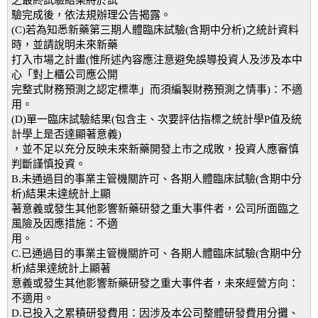
之最終試驗結果將於試
驗完成後，依法規辦理公告揭露。
(C)若為知悉新藥第三期人體臨床試驗(含期中分析)之統計資料
時，並請說明未來新藥
打入市場之計畫(惟所述內容應注意避免誤導投資人及涉及本中
心「對上櫃公司應公開
完整式財務預測之認定標準」而須編製財務預測之情事)：不適
用。
(D)單一臨床試驗結果(包含主、次要評估指標之統計學P值及統
計學上是否達顯著意義)
，並不足以充分反映未來新藥開發上市之成敗，投資人應審慎
判斷謹慎投資。
B.未通過目的事業主管機關許可、各期人體臨床試驗(含期中分
析)結果未達統計上顯
著意義或發生其他影響新藥研發之重大事件者，公司所面臨之
風險及因應措施：不適
用。
C.已通過目的事業主管機關許可、各期人體臨床試驗(含期中分
析)結果達統計上顯著
意義或發生其他影響新藥研發之重大事件者，未來經營方向：
不適用。
D.已投入之累積研發費用：因涉及本公司整體研發費用分攤、