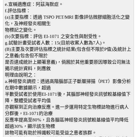
e.宣稱適應症：阿茲海默症。
f.評估指標：
(a)主要指標：透過 TSPO PET/MRI 影像評估微膠細胞活化之變
化，及神經發炎相關生
物標記之變化。
(b)次要指標：評估 EI-1071 之安全性與耐受性。
g.試驗計畫受試者人數：15(目前收案人數為7人)。
(B)主要及次要評估指標之統計結果(包含但不限於P值)及統計上
之意義(包含但不限於
是否達成統計上顯著意義)，倘囿於其他重要原因導致公司無法
揭示統計資料，則應敘
明理由說明之：
a.神經發炎調控：透過高階腦部正子斷層掃描（PET）影像分析
在期中數據顯示，超過
半數受試者於使用EI-1071後，其腦部神經發炎訊號較基線值下
降，整體受試者平均值
亦觀察到正向治療反應。進一步運用特定生物標誌物進行病人
分群後，EI-1071的治療
反應率提高至80%，且各腦區神經發炎訊號較基線值平均降低
超過30%，顯示該生物標
誌物可能有助於辨識較可能受益之患者族群。