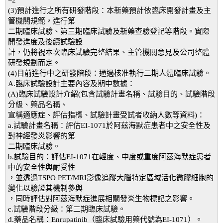
=2
(3)預計進行之所有研發階段：本新藥預計依臨床開發計畫及主
管機關規範，進行第
二期臨床試驗、第三期臨床試驗及新藥查驗登記等階段。實際
開發進度及後續試驗設
計，仍將視本次臨床試驗完整結果、主管機關意見及公司整體
研發規劃而定。
(4)目前進行中之研發階段：通過核准執行二期人體臨床試驗。
A.臨床試驗設計主要內容及期中數據：
(A)臨床試驗設計介紹(包含試驗計畫名稱、試驗目的、試驗階段
分級、藥品名稱、
宣稱適應症、評估指標、試驗計畫受試者收納人數等資料)：
a.試驗計畫名稱：評估EI-1071於阿茲海默症患者中之安全性及
對神經發炎影響的第
二期臨床試驗。
b.試驗目的：評估EI-1071在輕度、中度或重度阿茲海默症患者
中的安全性與耐受性
，並透過TSPO PET/MRI影像追蹤大腦特定區域活化微膠細胞的
變化以驗證其機制參與
，同時評估對阿茲海默症進展相關發炎生物標記之影響。
c.試驗階段分級：第二期臨床試驗。
d.藥品名稱：Enrupatinib（臨床試驗用藥代號為EI-1071）。