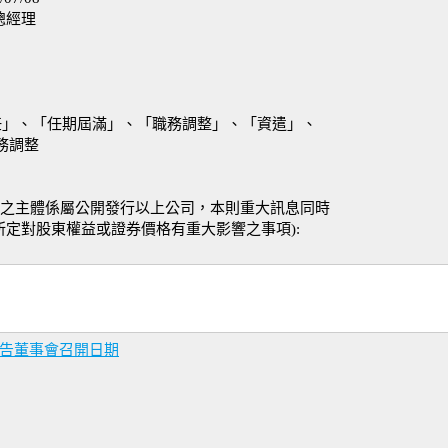
總經理
任」、「任期屆滿」、「職務調整」、「資遣」、
務調整
決議之主體係屬公開發行以上公司，本則重大訊息同時
所定對股東權益或證券價格有重大影響之事項):
報告董事會召開日期