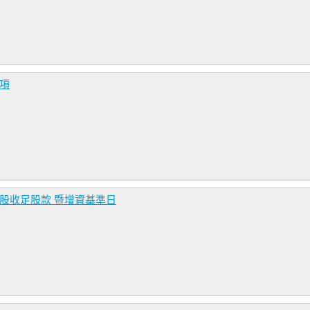
事項
通股收足股款 暨增資基準日