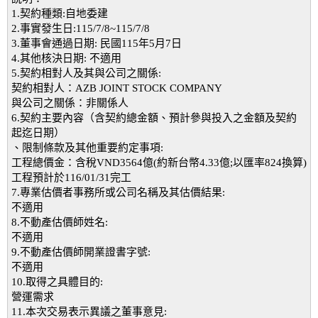
1.契約種類:自地委建
2.事實發生日:115/7/8~115/7/8
3.董事會通過日期: 民國115年5月7日
4.其他核決日期: 不適用
5.契約相對人及其與公司之關係:
契約相對人：AZB JOINT STOCK COMPANY
與公司之關係：非關係人
6.契約主要內容（含契約總金額、預計參與投入之金額及契約
起迄日期）
、限制條款及其他重要約定事項:
工程總價金：含稅VND3564億(約新台幣4.33億;以匯率824換算)
工程預計於116/01/31完工
7.專業估價者事務所或公司名稱及其估價結果:
不適用
8.不動產估價師姓名:
不適用
9.不動產估價師開業證書字號:
不適用
10.取得之具體目的:
營運需求
11.本次交易表示異議之董事意見: