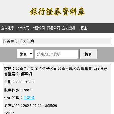
重大訊息
上市公司
上櫃公司
興櫃公司
金融機構
基金
回首頁
》
重大訊息
標題：台新金台新金控代子公司台新人壽公告董事會代行股東
會重要 決議事項
日期：2025-07-22
股票代號：2887
公司名稱：
台新金
發言時間：2025-07-22 18:35:29
說明：