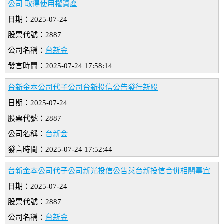
公司 取得使用權資產
日期：2025-07-24
股票代號：2887
公司名稱：
台新金
發言時間：2025-07-24 17:58:14
台新金本公司代子公司台新投信公告發行新股
日期：2025-07-24
股票代號：2887
公司名稱：
台新金
發言時間：2025-07-24 17:52:44
台新金本公司代子公司新光投信公告與台新投信合併相關事宜
日期：2025-07-24
股票代號：2887
公司名稱：
台新金