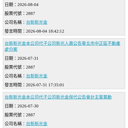
日期：2026-08-04
股票代號：2887
公司名稱：
台新新光金
發言時間：2026-08-04 18:42:12
台新新光金本公司代子公司新光人壽公告臺北市中正區不動產
處分案
日期：2026-07-31
股票代號：2887
公司名稱：
台新新光金
發言時間：2026-07-31 17:35:01
台新新光金本公司代子公司新光金保代公告會計主管異動
日期：2026-07-30
股票代號：2887
公司名稱：
台新新光金