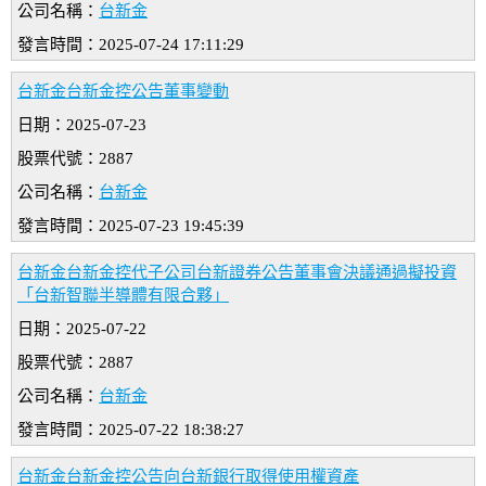
公司名稱：
台新金
發言時間：2025-07-24 17:11:29
台新金台新金控公告董事變動
日期：2025-07-23
股票代號：2887
公司名稱：
台新金
發言時間：2025-07-23 19:45:39
台新金台新金控代子公司台新證券公告董事會決議通過擬投資
「台新智聯半導體有限合夥」
日期：2025-07-22
股票代號：2887
公司名稱：
台新金
發言時間：2025-07-22 18:38:27
台新金台新金控公告向台新銀行取得使用權資產