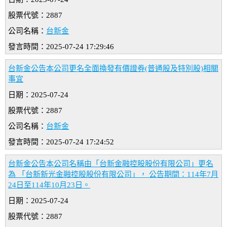
股票代號：2887
公司名稱：
台新金
發言時間：2025-07-24 17:29:46
台新金公告本公司更名全面換發有價證券(普通股及特別股)相關
事宜
日期：2025-07-24
股票代號：2887
公司名稱：
台新金
發言時間：2025-07-24 17:24:52
台新金公告本公司名稱由「台新金融控股股份有限公司」更名
為 「台新新光金融控股股份有限公司」， 公告期間：114年7月
24日至114年10月23日。
日期：2025-07-24
股票代號：2887