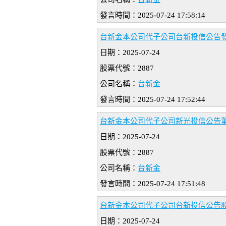
發言時間：2025-07-24 17:58:14
台新金本公司代子公司台新投信公告
日期：2025-07-24
股票代號：2887
公司名稱：
台新金
發言時間：2025-07-24 17:52:44
台新金本公司代子公司新光投信公告董
日期：2025-07-24
股票代號：2887
公司名稱：
台新金
發言時間：2025-07-24 17:51:48
台新金本公司代子公司台新投信公告
日期：2025-07-24