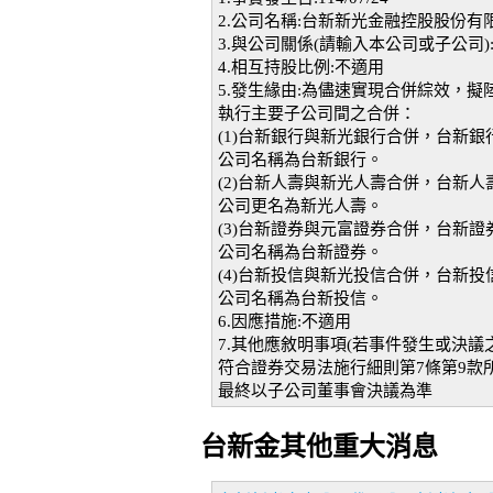
2.公司名稱:台新新光金融控股股份有
3.與公司關係(請輸入本公司或子公司)
4.相互持股比例:不適用
5.發生緣由:為儘速實現合併綜效，
執行主要子公司間之合併：
(1)台新銀行與新光銀行合併，台新
公司名稱為台新銀行。
(2)台新人壽與新光人壽合併，台新
公司更名為新光人壽。
(3)台新證券與元富證券合併，台新
公司名稱為台新證券。
(4)台新投信與新光投信合併，台新
公司名稱為台新投信。
6.因應措施:不適用
7.其他應敘明事項(若事件發生或決
符合證券交易法施行細則第7條第9款
最終以子公司董事會決議為準
台新金其他重大消息