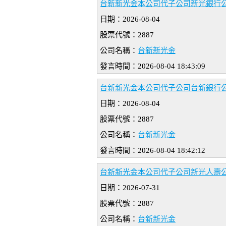
台新新光金本公司代子公司新光銀行
日期：2026-08-04
股票代號：2887
公司名稱：
台新新光金
發言時間：2026-08-04 18:43:09
台新新光金本公司代子公司台新銀行
日期：2026-08-04
股票代號：2887
公司名稱：
台新新光金
發言時間：2026-08-04 18:42:12
台新新光金本公司代子公司新光人壽
日期：2026-07-31
股票代號：2887
公司名稱：
台新新光金