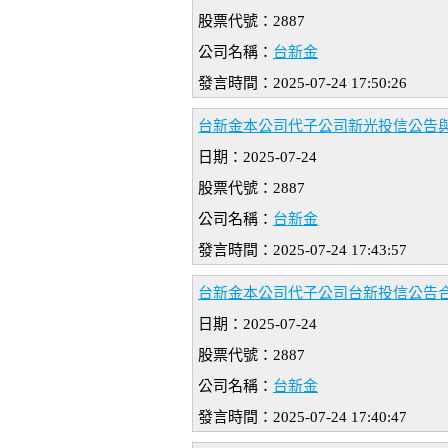
股票代號：2887
公司名稱：
台新金
發言時間：2025-07-24 17:50:26
台新金本公司代子公司新光投信公告
日期：2025-07-24
股票代號：2887
公司名稱：
台新金
發言時間：2025-07-24 17:43:57
台新金本公司代子公司台新投信公告
日期：2025-07-24
股票代號：2887
公司名稱：
台新金
發言時間：2025-07-24 17:40:47