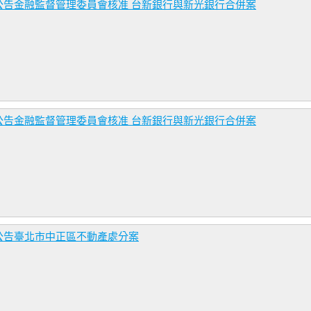
公告金融監督管理委員會核准 台新銀行與新光銀行合併案
公告金融監督管理委員會核准 台新銀行與新光銀行合併案
公告臺北市中正區不動產處分案