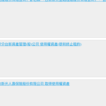
台新資產管理(股)公司 使用權資產(提前終止租約)
新光人壽保險股份有限公司 取得使用權資產