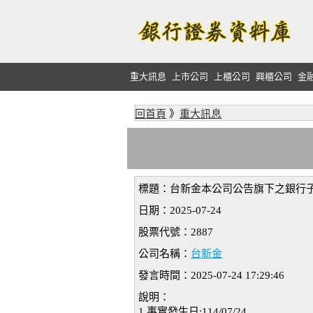
重大訊息
上市公司
上櫃公司
興櫃公司
金
回首頁
》
重大訊息
標題：台新金本公司公告旗下之銀行
日期：2025-07-24
股票代號：2887
公司名稱：
台新金
發言時間：2025-07-24 17:29:46
說明：
1.事實發生日:114/07/24